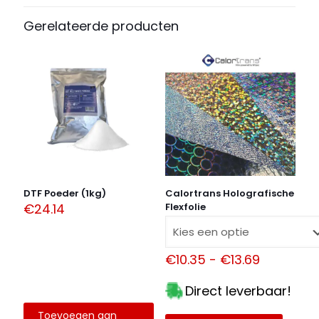
variaties.
Deze
Gerelateerde producten
optie
kan
gekozen
worden
op
de
productpagina
DTF Poeder (1kg)
Calortrans Holografische
€
24.14
Flexfolie
Prijsklass
€
10.35
-
€
13.69
€10.35
tot
Direct leverbaar!
€13.69
Toevoegen aan