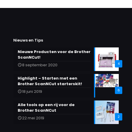
heeft
meerdere
variaties.
Deze
optie
kan
gekozen
Nieuws en Tips
worden
op
Nieuwe Producten voor de Brother
de
ScanNCut!
productpagina
4
8 september 2020
Highlight – Starten met een
Brother ScanNCut starterskit!
6
18 juni 2019
Alle tools op een rij voor de
Brother ScanNCut
2
22 mei 2019