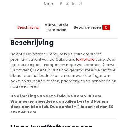
Share
Aanvullende
Beschrijving
Beoordelingen
0
informatie
Beschrijving
Flexfolie Calortrans Premium is de extreem sterke
premium variant van de Calortrans
textielfolie
serie. Door
zijn sterke eigenschappen en hoge wasbaarheid (tot wel
80 graden!) is deze in Duitsland geproduceerde flex folie
ideaal voor het bedrukken van o.a. werkkleding, maar
ook t-shirts, petten, tassen, paardenkleden, schoenen en
nog veel meer.
De afmeting van deze folie is 50 cm x 100 cm.
Wanneer je meerdere aantallen besteld komen
deze aan één stuk. Dus aantal = 4 is een rol van 50
cm x 400 cm