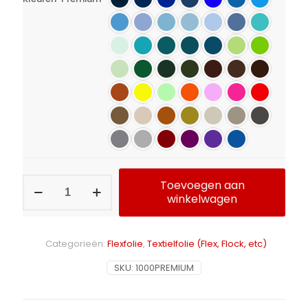
Flexfolie
Toevoegen aan
Calortrans
winkelwagen
Premium
aantal
Alternative:
Categorieën:
Flexfolie
,
Textielfolie (Flex, Flock, etc)
SKU:
1000PREMIUM