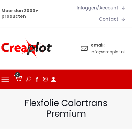
Inloggen/Account
Meer dan 2000+
producten
Contact
email:
info@creaplot.nl
0
€
0.00
Flexfolie Calortrans
Premium