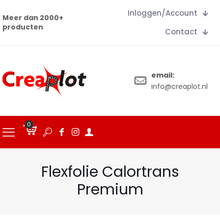
Inloggen/Account
Meer dan 2000+
producten
Contact
email:
info@creaplot.nl
0
€
0.00
Flexfolie Calortrans
Premium