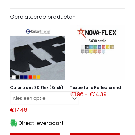
meerdere
variaties.
Deze
Gerelateerde producten
optie
kan
gekozen
worden
op
de
productpagina
Calortrans 3D Flex (Brick)
Textielfolie Reflecterend
Prijsklasse:
€
1.96
-
€
14.39
€1.96
tot
€
17.46
€14.39
Direct leverbaar!