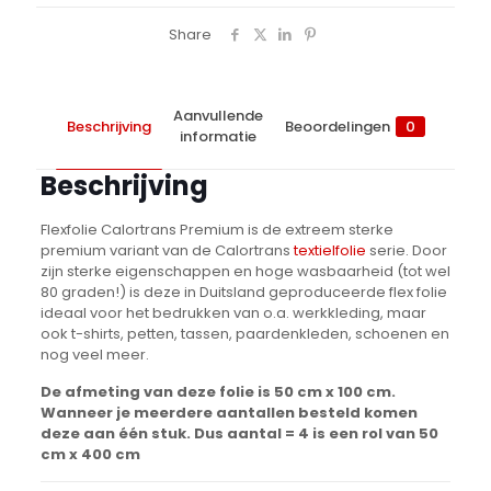
Share
Aanvullende
Beschrijving
Beoordelingen
0
informatie
Beschrijving
Flexfolie Calortrans Premium is de extreem sterke
premium variant van de Calortrans
textielfolie
serie. Door
zijn sterke eigenschappen en hoge wasbaarheid (tot wel
80 graden!) is deze in Duitsland geproduceerde flex folie
ideaal voor het bedrukken van o.a. werkkleding, maar
ook t-shirts, petten, tassen, paardenkleden, schoenen en
nog veel meer.
De afmeting van deze folie is 50 cm x 100 cm.
Wanneer je meerdere aantallen besteld komen
deze aan één stuk. Dus aantal = 4 is een rol van 50
cm x 400 cm