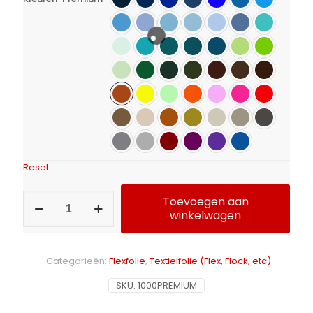
Reset
Flexfolie
Toevoegen aan
Calortrans
winkelwagen
Premium
aantal
Alternative:
Categorieën:
Flexfolie
,
Textielfolie (Flex, Flock, etc)
SKU:
1000PREMIUM