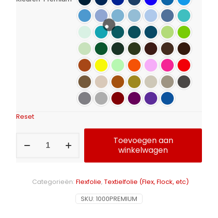
Reset
Flexfolie
Toevoegen aan
Calortrans
winkelwagen
Premium
aantal
Alternative:
Categorieën:
Flexfolie
,
Textielfolie (Flex, Flock, etc)
SKU:
1000PREMIUM