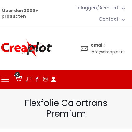
Inloggen/Account
Meer dan 2000+
producten
Contact
email:
info@creaplot.nl
0
€
0.00
Flexfolie Calortrans
Premium