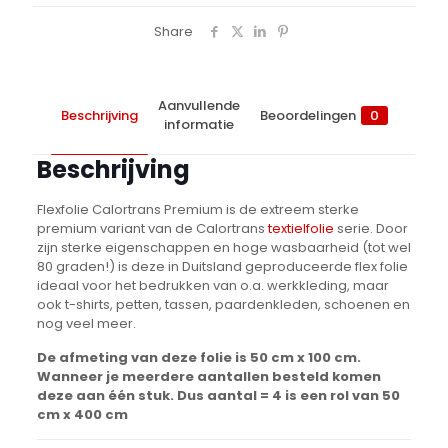
Share
Aanvullende
Beschrijving
Beoordelingen
0
informatie
Beschrijving
Flexfolie Calortrans Premium is de extreem sterke
premium variant van de Calortrans
textielfolie
serie. Door
zijn sterke eigenschappen en hoge wasbaarheid (tot wel
80 graden!) is deze in Duitsland geproduceerde flex folie
ideaal voor het bedrukken van o.a. werkkleding, maar
ook t-shirts, petten, tassen, paardenkleden, schoenen en
nog veel meer.
De afmeting van deze folie is 50 cm x 100 cm.
Wanneer je meerdere aantallen besteld komen
deze aan één stuk. Dus aantal = 4 is een rol van 50
cm x 400 cm