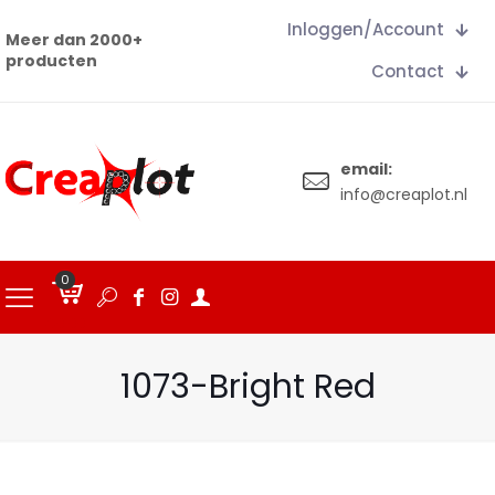
Inloggen/Account
Meer dan 2000+
producten
Contact
email:
info@creaplot.nl
0
€
0.00
1073-Bright Red