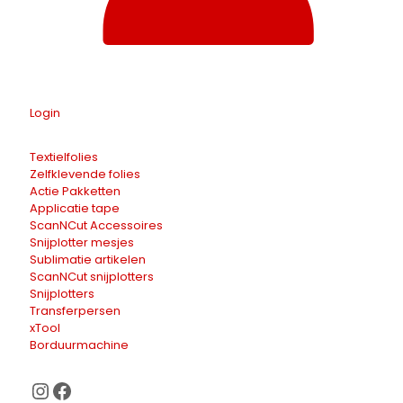
Login
Textielfolies
Zelfklevende folies
Actie Pakketten
Applicatie tape
ScanNCut Accessoires
Snijplotter mesjes
Sublimatie artikelen
ScanNCut snijplotters
Snijplotters
Transferpersen
xTool
Borduurmachine
Instagram
Facebook