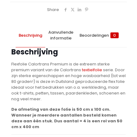
Share
Aanvullende
Beschrijving
Beoordelingen
0
informatie
Beschrijving
Flexfolie Calortrans Premium is de extreem sterke
premium variant van de Calortrans
textielfolie
serie. Door
zijn sterke eigenschappen en hoge wasbaarheid (tot wel
80 graden!) is deze in Duitsland geproduceerde flex folie
ideaal voor het bedrukken van o.a. werkkleding, maar
ook t-shirts, petten, tassen, paardenkleden, schoenen en
nog veel meer.
De afmeting van deze folie is 50 cm x 100 cm.
Wanneer je meerdere aantallen besteld komen
deze aan één stuk. Dus aantal = 4 is een rol van 50
cm x 400 cm