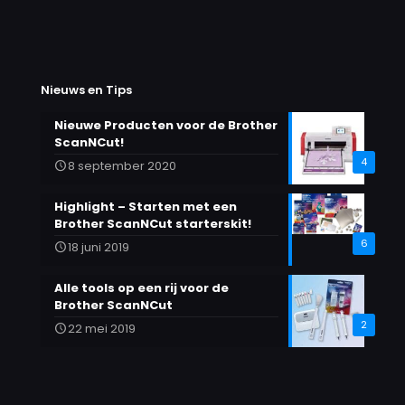
variaties.
Deze
optie
kan
gekozen
Nieuws en Tips
worden
op
Nieuwe Producten voor de Brother
de
ScanNCut!
productpagina
4
8 september 2020
Highlight – Starten met een
Brother ScanNCut starterskit!
6
18 juni 2019
Alle tools op een rij voor de
Brother ScanNCut
2
22 mei 2019