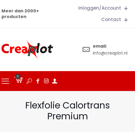
Inloggen/Account
Meer dan 2000+
producten
Contact
email:
info@creaplot.nl
0
€
0.00
Flexfolie Calortrans
Premium