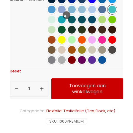
Reset
Flexfolie
Toevoegen aan
Calortrans
winkelwagen
Premium
aantal
Alternative:
Categorieën:
Flexfolie
,
Textielfolie (Flex, Flock, etc)
SKU:
1000PREMIUM