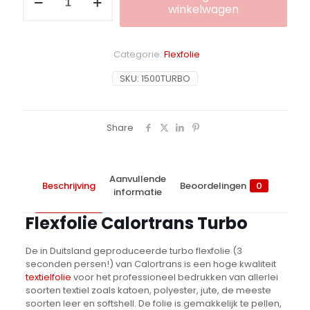
Calortrans
winkelwagen
Turbo
aantal
Alternative:
Categorie:
Flexfolie
SKU:
1500TURBO
Share
Aanvullende
Beschrijving
Beoordelingen
0
informatie
Flexfolie Calortrans Turbo
De in Duitsland geproduceerde turbo flexfolie (3
seconden persen!) van Calortrans is een hoge kwaliteit
textielfolie
voor het professioneel bedrukken van allerlei
soorten textiel zoals katoen, polyester, jute, de meeste
soorten leer en softshell. De folie is gemakkelijk te pellen,