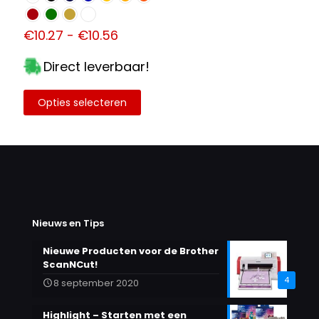
Prijsklasse:
€
10.27
-
€
10.56
€10.27
tot
Direct leverbaar!
€10.56
Opties selecteren
Dit
product
heeft
meerdere
variaties.
Deze
optie
kan
gekozen
Nieuws en Tips
worden
op
Nieuwe Producten voor de Brother
de
ScanNCut!
productpagina
4
8 september 2020
Highlight – Starten met een