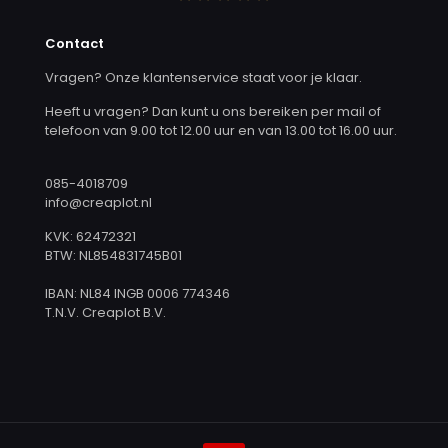
Contact
Vragen? Onze klantenservice staat voor je klaar.
Heeft u vragen? Dan kunt u ons bereiken per mail of
telefoon van 9.00 tot 12.00 uur en van 13.00 tot 16.00 uur.
085-4018709
info@creaplot.nl
KVK: 62472321
BTW: NL854831745B01
IBAN: NL84 INGB 0006 774346
T.N.V. Creaplot B.V.