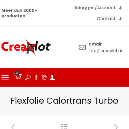
Inloggen/Account
Meer dan 2000+
producten
Contact
email:
info@creaplot.nl
0
€
0.00
Flexfolie Calortrans Turbo