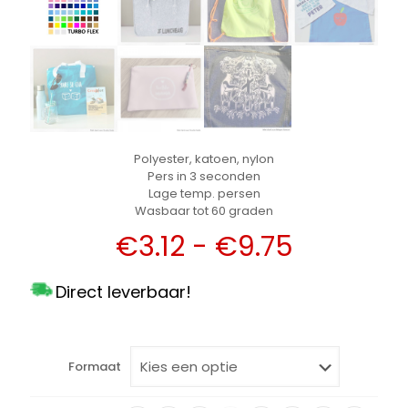
Polyester, katoen, nylon
Pers in 3 seconden
Lage temp. persen
Wasbaar tot 60 graden
Prijsklas
€
3.12
-
€
9.75
€3.12
Direct leverbaar!
tot
€9.75
Formaat