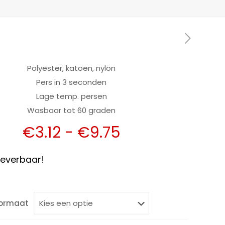
Polyester, katoen, nylon
Pers in 3 seconden
Lage temp. persen
Wasbaar tot 60 graden
Prijsklasse:
€
3.12
-
€
9.75
€3.12
tot
 leverbaar!
€9.75
ormaat