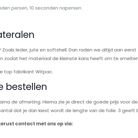
nden persen, 10 seconden napersen
ateralen
? Zoals leder, jute en softshell. Dan raden we altijd aan eers
den zodat het materiaal de kleinste kans heeft om te smelten
e top fabrikant Witpac.
e bestellen
aarna de afmeting. Hierna zie je direct de goede prijs voor d
ntal dat je dan kiest wordt de lengte van de folie. 3 geeft 
erust contact met ons op via: