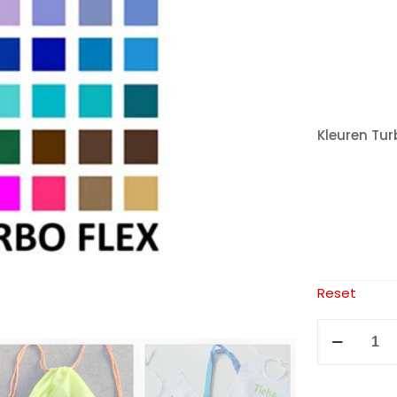
Kleuren Tur
Reset
Flexfolie
Calortrans
Turbo