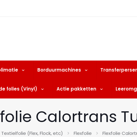
limatie
Borduurmachines
Transferperse
e folies (Vinyl)
Actie pakketten
Leeromg
xfolie Calortrans T
Textielfolie (Flex, Flock, etc)
Flexfolie
Flexfolie Calor