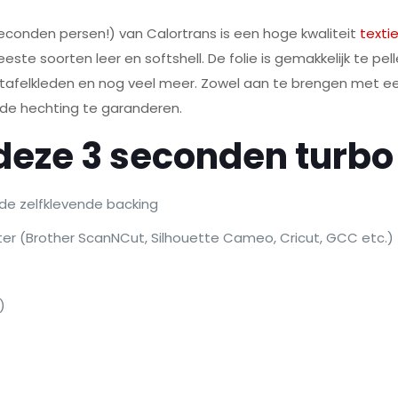
seconden persen!) van Calortrans is een hoge kwaliteit
textie
eeste soorten leer en softshell. De folie is gemakkelijk te p
, tafelkleden en nog veel meer. Zowel aan te brengen met een
m de hechting te garanderen.
eze 3 seconden turbo 
 de zelfklevende backing
tter (Brother ScanNCut, Silhouette Cameo, Cricut, GCC etc.)
)