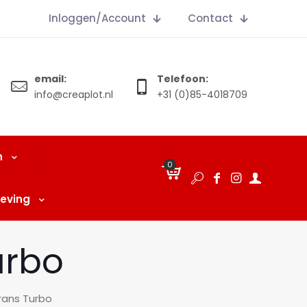
Inloggen/Account
Contact
email:
Telefoon:
info@creaplot.nl
+31 (0)85-4018709
n
0
€
0.00
eving
urbo
trans Turbo