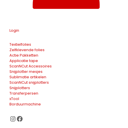
Login
Textielfolies
Zelfklevende folies
Actie Pakketten
Applicatie tape
ScanNCut Accessoires
Snijplotter mesjes
Sublimatie artikelen
ScanNCut snijplotters
Snijplotters
Transferpersen
xTool
Borduurmachine
Instagram
Facebook