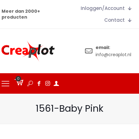
Inloggen/Account
Meer dan 2000+
producten
Contact
email:
info@creaplot.nl
0
€
0.00
1561-Baby Pink