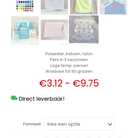
Polyester, katoen, nylon
Pers in 3 seconden
Lage temp. persen
Wasbaar tot 60 graden
Prijsklas
€
3.12
-
€
9.75
€3.12
Direct leverbaar!
tot
€9.75
Formaat