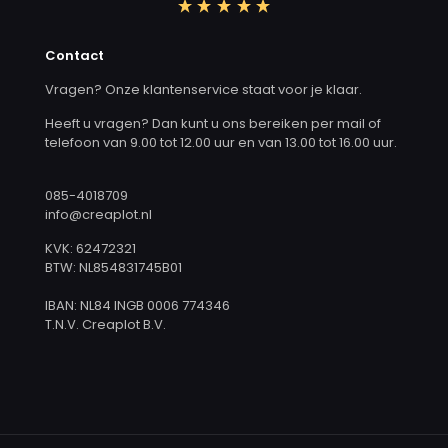
Contact
Vragen? Onze klantenservice staat voor je klaar.
Heeft u vragen? Dan kunt u ons bereiken per mail of
telefoon van 9.00 tot 12.00 uur en van 13.00 tot 16.00 uur.
085-4018709
info@creaplot.nl
KVK: 62472321
BTW: NL854831745B01
IBAN: NL84 INGB 0006 774346
T.N.V. Creaplot B.V.