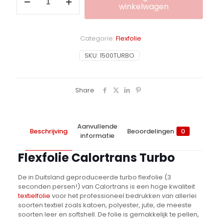
Calortrans
winkelwagen
Turbo
aantal
Alternative:
Categorie:
Flexfolie
SKU:
1500TURBO
Share
Aanvullende
Beschrijving
Beoordelingen
0
informatie
Flexfolie Calortrans Turbo
De in Duitsland geproduceerde turbo flexfolie (3
seconden persen!) van Calortrans is een hoge kwaliteit
textielfolie
voor het professioneel bedrukken van allerlei
soorten textiel zoals katoen, polyester, jute, de meeste
soorten leer en softshell. De folie is gemakkelijk te pellen,