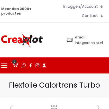
Inloggen/Account
Meer dan 2000+
producten
Contact
email:
info@creaplot.nl
0
€
0.00
Flexfolie Calortrans Turbo