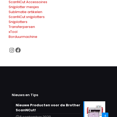
ScanNCut Accessoires
Snijplotter mesjes
Sublimatie artikelen
ScanNCut snijplotters
Snijplotters
Transferpersen
xTool
Borduurmachine
Instagram
Facebook
Nieuws en Tips
Nieuwe Producten voor de Brother
ScanNCut!
4
8 september 2020