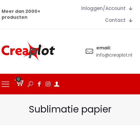
Inloggen/Account
Meer dan 2000+
producten
Contact
email:
info@creaplot.nl
0
€
0.00
Sublimatie papier