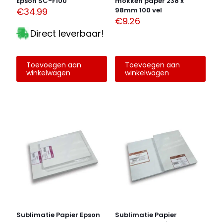
Epson SC-F100
mokken paper 238 x
€
34.99
98mm 100 vel
€
9.26
Direct leverbaar!
Toevoegen aan
Toevoegen aan
winkelwagen
winkelwagen
Sublimatie Papier Epson
Sublimatie Papier