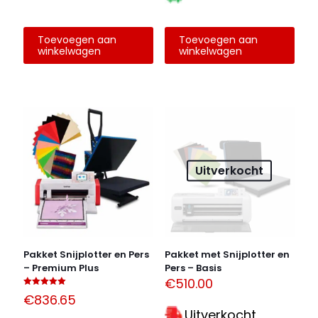
Toevoegen aan
Toevoegen aan
winkelwagen
winkelwagen
Uitverkocht
Pakket Snijplotter en Pers
Pakket met Snijplotter en
– Premium Plus
Pers – Basis
€
510.00
Gewaardeerd
€
836.65
5.00
uit 5
Uitverkocht