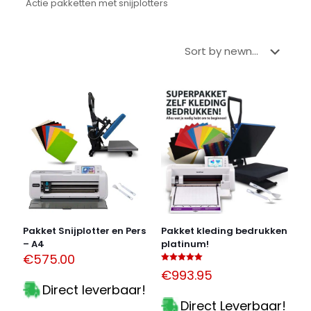
Actie pakketten met snijplotters
Pakket Snijplotter en Pers
Pakket kleding bedrukken
– A4
platinum!
€
575.00
Gewaardeerd
€
993.95
5.00
uit 5
Direct leverbaar!
Direct Leverbaar!