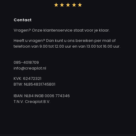
Contact
Vragen? Onze klantenservice staat voor je klaar.
Heeft u vragen? Dan kunt u ons bereiken per mail of
telefoon van 9.00 tot 12.00 uur en van 13.00 tot 16.00 uur.
085-4018709
info@creaplot.nl
KVK: 62472321
BTW: NL854831745B01
IBAN: NL84 INGB 0006 774346
T.N.V. Creaplot B.V.