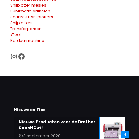
Snijplotter mesjes
Sublimatie artikelen
ScanNCut snijplotters
Snijplotters
Transferpersen
xTool
Borduurmachine
Instagram
Facebook
Nieuws en Tips
Nieuwe Producten voor de Brother
ScanNCut!
4
8 september 2020