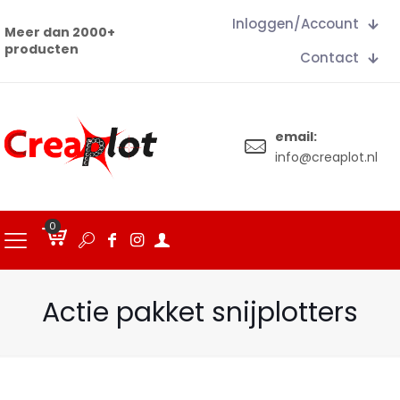
Inloggen/Account
Meer dan 2000+
producten
Contact
email:
info@creaplot.nl
0
€
0.00
Actie pakket snijplotters