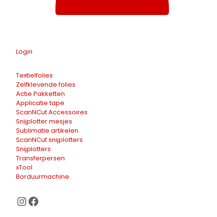
Login
Textielfolies
Zelfklevende folies
Actie Pakketten
Applicatie tape
ScanNCut Accessoires
Snijplotter mesjes
Sublimatie artikelen
ScanNCut snijplotters
Snijplotters
Transferpersen
xTool
Borduurmachine
Instagram
Facebook