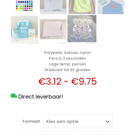
Polyester, katoen, nylon
Pers in 3 seconden
Lage temp. persen
Wasbaar tot 60 graden
Prijsklas
€
3.12
-
€
9.75
€3.12
Direct leverbaar!
tot
€9.75
Formaat