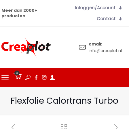
Inloggen/Account
Meer dan 2000+
producten
Contact
email:
info@creaplot.nl
0
€
0.00
Flexfolie Calortrans Turbo