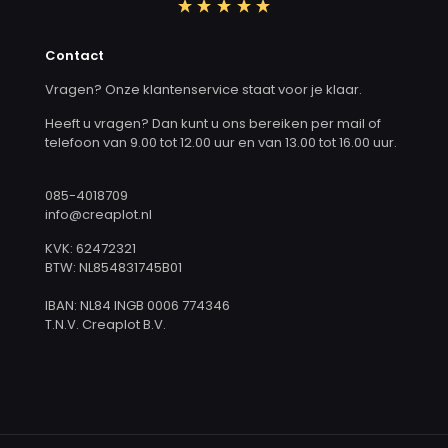
Contact
Vragen? Onze klantenservice staat voor je klaar.
Heeft u vragen? Dan kunt u ons bereiken per mail of
telefoon van 9.00 tot 12.00 uur en van 13.00 tot 16.00 uur.
085-4018709
info@creaplot.nl
KVK: 62472321
BTW: NL854831745B01
IBAN: NL84 INGB 0006 774346
T.N.V. Creaplot B.V.