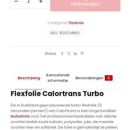
Calortrans
winkelwagen
Turbo
aantal
Alternative:
Categorie:
Flexfolie
SKU:
1500TURBO
Share
Aanvullende
Beschrijving
Beoordelingen
0
informatie
Flexfolie Calortrans Turbo
De in Duitsland geproduceerde turbo flexfolie (3
seconden persen!) van Calortrans is een hoge kwaliteit
textielfolie
voor het professioneel bedrukken van allerlei
soorten textiel zoals katoen, polyester, jute, de meeste
soorten leer en softshell. De folie is gemakkelijk te pellen,