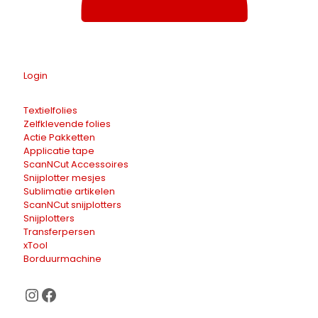
Login
Textielfolies
Zelfklevende folies
Actie Pakketten
Applicatie tape
ScanNCut Accessoires
Snijplotter mesjes
Sublimatie artikelen
ScanNCut snijplotters
Snijplotters
Transferpersen
xTool
Borduurmachine
Instagram
Facebook