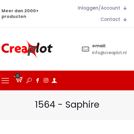
Inloggen/Account
Meer dan 2000+
producten
Contact
email:
info@creaplot.nl
0
€
0.00
1564 - Saphire