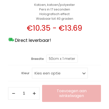
Katoen, katoen/polyester
Pers in 17 seconden
Holografisch effect
Wasbaar tot 40 graden
Prijskla
€
10.35
-
€
13.69
€10.35
Direct leverbaar!
tot
€13.69
50cm x 1 meter
Breedte
Kleur
Calortrans
Toevoegen aan
Holografische
winkelwagen
Flexfolie
aantal
Alternative: