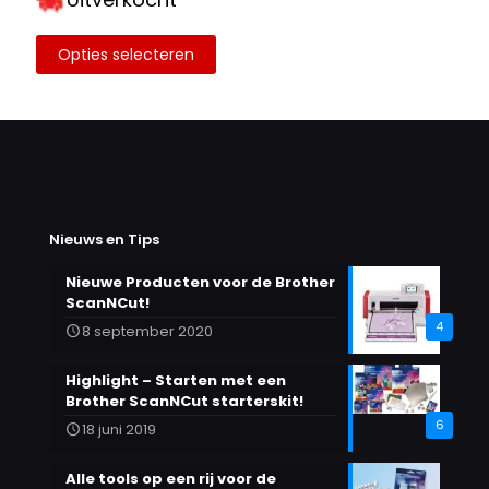
€175.00
Opties selecteren
Dit
product
heeft
meerdere
variaties.
Deze
optie
kan
gekozen
Nieuws en Tips
worden
op
Nieuwe Producten voor de Brother
de
ScanNCut!
productpagina
4
8 september 2020
Highlight – Starten met een
Brother ScanNCut starterskit!
6
18 juni 2019
Alle tools op een rij voor de