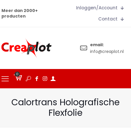
Inloggen/Account
Meer dan 2000+
producten
Contact
email:
info@creaplot.nl
0
€
0.00
Calortrans Holografische
Flexfolie