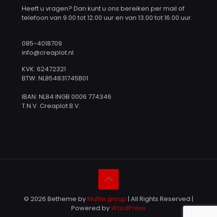
Heeft u vragen? Dan kunt u ons bereiken per mail of
telefoon van 9.00 tot 12.00 uur en van 13.00 tot 16.00 uur.
085-4018709
info@creaplot.nl
KVK: 62472321
BTW: NL854831745B01
IBAN: NL84 INGB 0006 774346
T.N.V. Creaplot B.V.
© 2026 Betheme by
Muffin group
| All Rights Reserved |
Powered by
WordPress