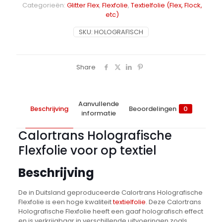
Categorieën:
Glitter Flex
,
Flexfolie
,
Textielfolie (Flex, Flock,
etc)
SKU:
HOLOGRAFISCH
Share
Aanvullende
Beschrijving
Beoordelingen
0
informatie
Calortrans Holografische
Flexfolie voor op textiel
Beschrijving
De in Duitsland geproduceerde Calortrans Holografische
Flexfolie is een hoge kwaliteit
textielfolie
. Deze Calortrans
Holografische Flexfolie heeft een gaaf holografisch effect
en is verkrijgbaar in verschillende uitvoeringen zoals