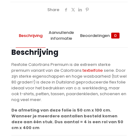
Share
Aanvullende
Beschrijving
Beoordelingen
0
informatie
Beschrijving
Flexfolie Calortrans Premium is de extreem sterke
premium variant van de Calortrans
textielfolie
serie. Door
zijn sterke eigenschappen en hoge wasbaarheid (tot wel
80 graden!) is deze in Duitsland geproduceerde flex folie
ideaal voor het bedrukken van o.a. werkkleding, maar
ook t-shirts, petten, tassen, paardenkleden, schoenen en
nog veel meer.
De afmeting van deze folie is 50 cm x 100 cm.
Wanneer je meerdere aantallen besteld komen
deze aan één stuk. Dus aantal = 4 is een rol van 50
cm x 400 cm