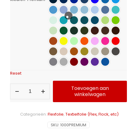
Reset
Flexfolie
Toevoegen aan
Calortrans
winkelwagen
Premium
aantal
Alternative:
Categorieën:
Flexfolie
,
Textielfolie (Flex, Flock, etc)
SKU:
1000PREMIUM