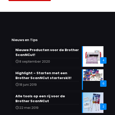
product
heeft
meerdere
variaties.
Deze
optie
kan
gekozen
Nieuws en Tips
worden
op
Nieuwe Producten voor de Brother
de
ScanNCut!
productpagina
4
8 september 2020
Highlight – Starten met een
Brother ScanNCut starterskit!
6
18 juni 2019
Alle tools op een rij voor de
Brother ScanNCut
2
22 mei 2019