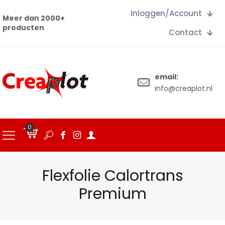
Inloggen/Account
Meer dan 2000+
producten
Contact
email:
info@creaplot.nl
0
€
0.00
Flexfolie Calortrans
Premium