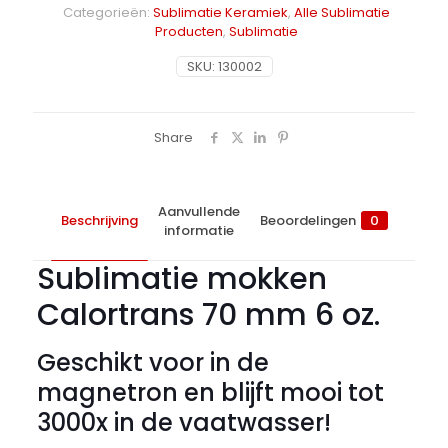
Categorieën:
Sublimatie Keramiek
,
Alle Sublimatie
6
Producten
,
Sublimatie
oz
aantal
SKU:
130002
Share
Aanvullende
Beschrijving
Beoordelingen
0
informatie
Sublimatie mokken
Calortrans 70 mm 6 oz.
Geschikt voor in de
magnetron en blijft mooi tot
3000x in de vaatwasser!