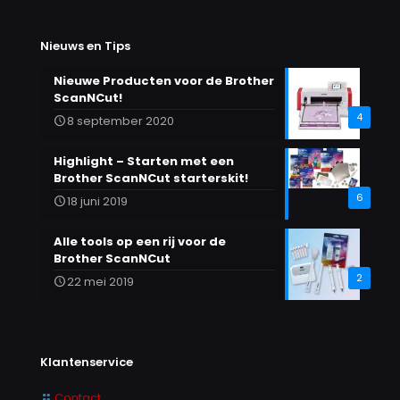
optie
kan
gekozen
Nieuws en Tips
worden
op
Nieuwe Producten voor de Brother
de
ScanNCut!
productpagina
4
8 september 2020
Highlight – Starten met een
Brother ScanNCut starterskit!
6
18 juni 2019
Alle tools op een rij voor de
Brother ScanNCut
2
22 mei 2019
Klantenservice
Contact