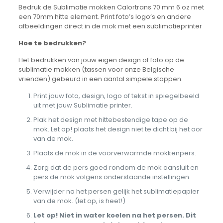
Bedruk de Sublimatie mokken Calortrans 70 mm 6 oz met
een 70mm hitte element. Print foto’s logo’s en andere
afbeeldingen direct in de mok met een sublimatieprinter
Hoe te bedrukken?
Het bedrukken van jouw eigen design of foto op de
sublimatie mokken (tassen voor onze Belgische
vrienden) gebeurd in een aantal simpele stappen.
Print jouw foto, design, logo of tekst in spiegelbeeld
uit met jouw Sublimatie printer.
Plak het design met hittebestendige tape op de
mok. Let op! plaats het design niet te dicht bij het oor
van de mok.
Plaats de mok in de voorverwarmde mokkenpers.
Zorg dat de pers goed rondom de mok aansluit en
pers de mok volgens onderstaande instellingen.
Verwijder na het persen gelijk het sublimatiepapier
van de mok. (let op, is heet!)
Let op! Niet in water koelen na het persen. Dit