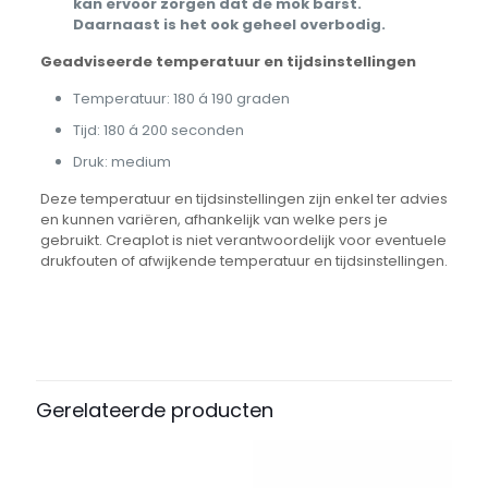
kan ervoor zorgen dat de mok barst.
Daarnaast is het ook geheel overbodig.
Geadviseerde temperatuur en tijdsinstellingen
Temperatuur: 180 á 190 graden
Tijd: 180 á 200 seconden
Druk: medium
Deze temperatuur en tijdsinstellingen zijn enkel ter advies
en kunnen variëren, afhankelijk van welke pers je
gebruikt. Creaplot is niet verantwoordelijk voor eventuele
drukfouten of afwijkende temperatuur en tijdsinstellingen.
Beoordelingen
Gewicht
1 kg
Er zijn nog geen beoordelingen.
Wees de eerste om “Sublimatie
Gerelateerde producten
mokken Calortrans 70 mm 6 oz” te
beoordelen