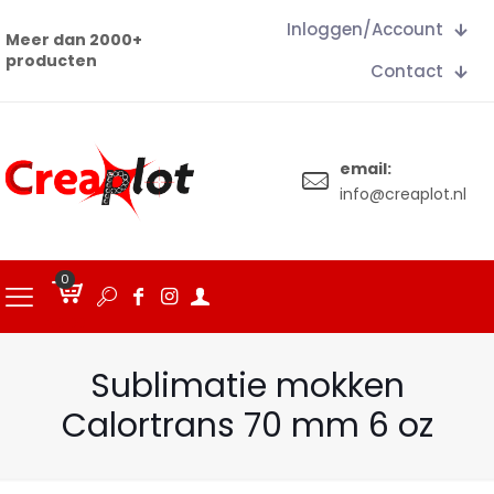
Inloggen/Account
Meer dan 2000+
producten
Contact
email:
info@creaplot.nl
0
€
0.00
Sublimatie mokken
Calortrans 70 mm 6 oz