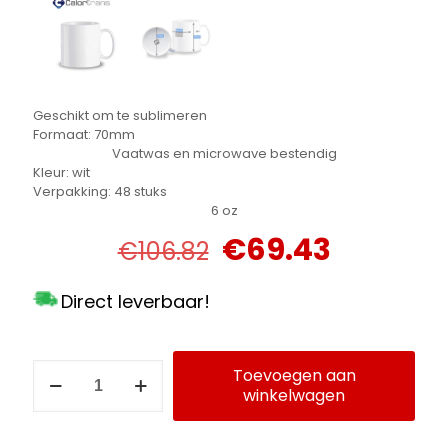
Geschikt om te sublimeren
Formaat: 70mm
Vaatwas en microwave bestendig
Kleur: wit
Verpakking: 48 stuks
6 oz
Oorspronkelijke
Huidige
€
69.43
€
106.82
prijs
prijs
was:
is:
Direct leverbaar!
€106.82.
€69.43.
Sublimatie
Toevoegen aan
mokken
winkelwagen
Alternative:
Calortrans
70
mm