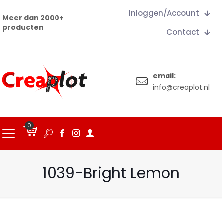
Inloggen/Account
Meer dan 2000+
producten
Contact
email:
info@creaplot.nl
0
€
0.00
1039-Bright Lemon