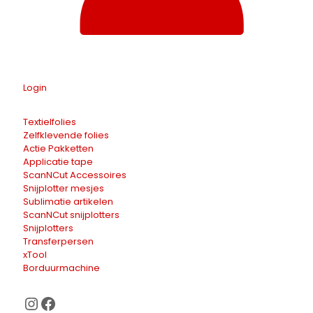
Login
Textielfolies
Zelfklevende folies
Actie Pakketten
Applicatie tape
ScanNCut Accessoires
Snijplotter mesjes
Sublimatie artikelen
ScanNCut snijplotters
Snijplotters
Transferpersen
xTool
Borduurmachine
Instagram
Facebook