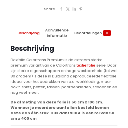
Share
Aanvullende
Beschrijving
Beoordelingen
0
informatie
Beschrijving
Flexfolie Calortrans Premium is de extreem sterke
premium variant van de Calortrans
textielfolie
serie. Door
zijn sterke eigenschappen en hoge wasbaarheid (tot wel
80 graden!) is deze in Duitsland geproduceerde flex folie
ideaal voor het bedrukken van o.a. werkkleding, maar
ook t-shirts, petten, tassen, paardenkleden, schoenen en
nog veel meer.
De afmeting van deze folie is 50 cm x 100 cm.
Wanneer je meerdere aantallen besteld komen
deze aan één stuk. Dus aantal = 4 is een rol van 50
cm x 400 cm