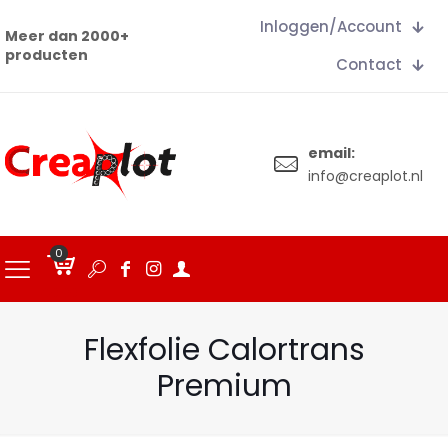
Inloggen/Account
Meer dan 2000+
producten
Contact
email:
info@creaplot.nl
0
€
0.00
Flexfolie Calortrans
Premium