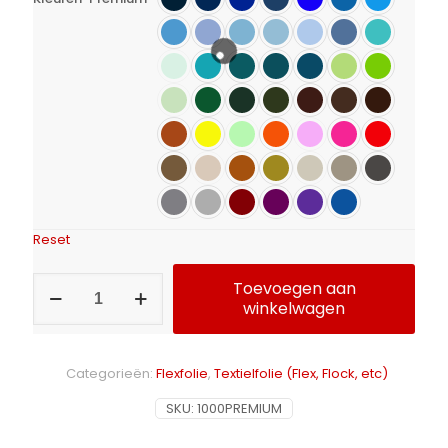
Reset
Flexfolie
Toevoegen aan
Calortrans
winkelwagen
Premium
aantal
Alternative:
Categorieën:
Flexfolie
,
Textielfolie (Flex, Flock, etc)
SKU:
1000PREMIUM