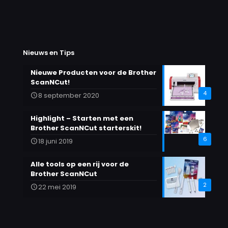
variaties.
Deze
optie
kan
gekozen
Nieuws en Tips
worden
op
Nieuwe Producten voor de Brother
de
ScanNCut!
productpagina
4
8 september 2020
Highlight – Starten met een
Brother ScanNCut starterskit!
6
18 juni 2019
Alle tools op een rij voor de
Brother ScanNCut
2
22 mei 2019