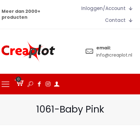
Inloggen/Account
Meer dan 2000+
producten
Contact
email:
info@creaplot.nl
0
€
0.00
1061-Baby Pink