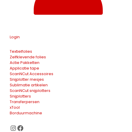
Login
Textielfolies
Zelfklevende folies
Actie Pakketten
Applicatie tape
ScanNCut Accessoires
Snijplotter mesjes
Sublimatie artikelen
ScanNCut snijplotters
Snijplotters
Transferpersen
xTool
Borduurmachine
Instagram
Facebook