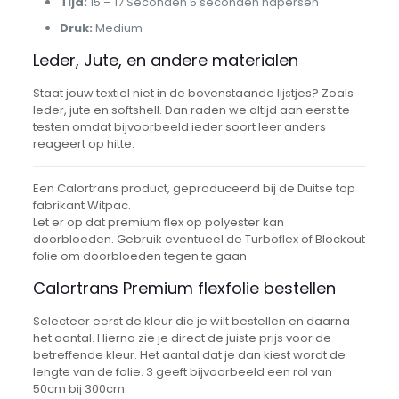
Tijd:
15 – 17 Seconden 5 seconden napersen
Druk:
Medium
Leder, Jute, en andere materialen
Staat jouw textiel niet in de bovenstaande lijstjes? Zoals
leder, jute en softshell. Dan raden we altijd aan eerst te
testen omdat bijvoorbeeld ieder soort leer anders
reageert op hitte.
Een Calortrans product, geproduceerd bij de Duitse top
fabrikant Witpac.
Let er op dat premium flex op polyester kan
doorbloeden. Gebruik eventueel de Turboflex of Blockout
folie om doorbloeden tegen te gaan.
Calortrans Premium flexfolie bestellen
Selecteer eerst de kleur die je wilt bestellen en daarna
het aantal. Hierna zie je direct de juiste prijs voor de
betreffende kleur. Het aantal dat je dan kiest wordt de
lengte van de folie. 3 geeft bijvoorbeeld een rol van
50cm bij 300cm.