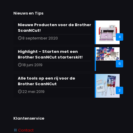
kan
gekozen
Nieuws en Tips
worden
op
Nieuwe Producten voor de Brother
de
ScanNCut!
productpagina
4
8 september 2020
Highlight – Starten met een
Brother ScanNCut starterskit!
6
18 juni 2019
Alle tools op een rij voor de
Brother ScanNCut
2
22 mei 2019
Klantenservice
Contact