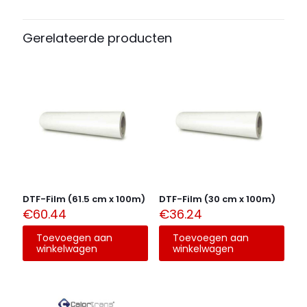
meerdere
variaties.
Deze
Gerelateerde producten
optie
kan
gekozen
worden
op
de
productpagina
DTF-Film (61.5 cm x 100m)
DTF-Film (30 cm x 100m)
€
60.44
€
36.24
Toevoegen aan
Toevoegen aan
winkelwagen
winkelwagen