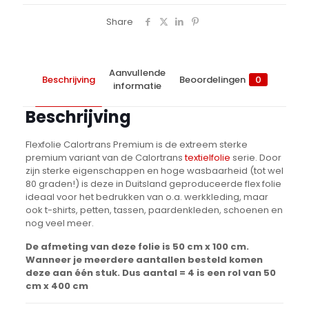
Share
Aanvullende
Beschrijving
Beoordelingen
0
informatie
Beschrijving
Flexfolie Calortrans Premium is de extreem sterke
premium variant van de Calortrans
textielfolie
serie. Door
zijn sterke eigenschappen en hoge wasbaarheid (tot wel
80 graden!) is deze in Duitsland geproduceerde flex folie
ideaal voor het bedrukken van o.a. werkkleding, maar
ook t-shirts, petten, tassen, paardenkleden, schoenen en
nog veel meer.
De afmeting van deze folie is 50 cm x 100 cm.
Wanneer je meerdere aantallen besteld komen
deze aan één stuk. Dus aantal = 4 is een rol van 50
cm x 400 cm