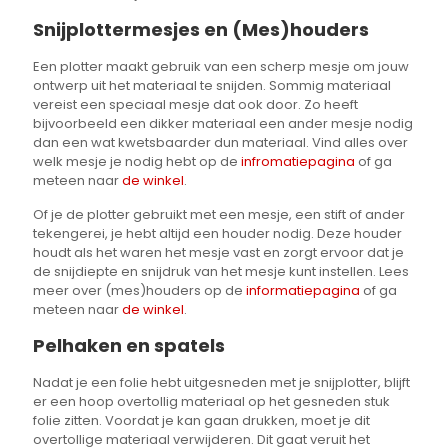
Snijplottermesjes en (Mes)houders
Een plotter maakt gebruik van een scherp mesje om jouw
ontwerp uit het materiaal te snijden. Sommig materiaal
vereist een speciaal mesje dat ook door. Zo heeft
bijvoorbeeld een dikker materiaal een ander mesje nodig
dan een wat kwetsbaarder dun materiaal. Vind alles over
welk mesje je nodig hebt op de
infromatiepagina
of ga
meteen naar
de winkel
.
Of je de plotter gebruikt met een mesje, een stift of ander
tekengerei, je hebt altijd een houder nodig. Deze houder
houdt als het waren het mesje vast en zorgt ervoor dat je
de snijdiepte en snijdruk van het mesje kunt instellen. Lees
meer over (mes)houders op de
informatiepagina
of ga
meteen naar
de winkel
.
Pelhaken en spatels
Nadat je een folie hebt uitgesneden met je snijplotter, blijft
er een hoop overtollig materiaal op het gesneden stuk
folie zitten. Voordat je kan gaan drukken, moet je dit
overtollige materiaal verwijderen. Dit gaat veruit het