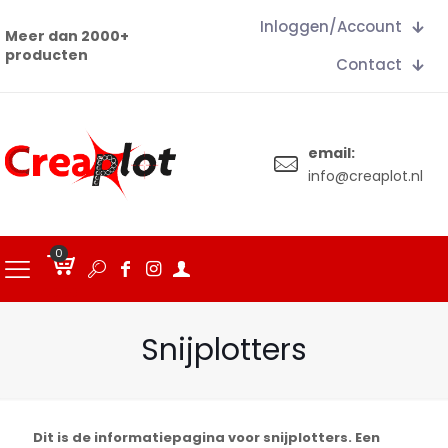
Inloggen/Account
Meer dan 2000+
producten
Contact
email:
info@creaplot.nl
0
€
0.00
Snijplotters
Dit is de informatiepagina voor snijplotters. Een