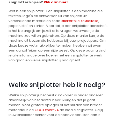
snijplotter kopen?
Klik dan hier!
Wat is een snijplotter? Een snijplotter is een machine die
teksten, logo's en ontwerpen uit kan snijden uit
verschillende materialen zoals
stickerfolie
,
textielfolie
,
papier, stof en karton. Voordat je een snijplotter aanschaft,
is het belangrijk om jezelf af te vragen waarvoor je de
machine zou willen gebruiken. Op deze manier kun je de
machine uit kiezen die het beste bij jouw project past. Om
deze keuze wat makkelijker te maken hebben wij even
een aantal feiten op een rijtje gezet. Op deze pagina vind
je alle informatie over hoe je met een snijplotter te werk
kan gaan en welke snijplotter jij nodig hebt.
Welke snijplotter heb ik nodig?
Welke snijplotter jij het best kunt kopen is onder anderen
afhankelijk van het aantal bedrukkingen dat je gaat
maken. Voor grotere oplages of het snijden van breder
materiaal is de
GCC Expert 24
de ideale snijplotter. Ga jij
jouw snijplotter echter voor de hobby gebruiken dan is