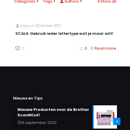
Categories
Tags
Authors
Show all
crea
on
14 mei 2017
SCAL4: Gebruik ieder lettertype wat je maar wilt!
2
0
Read more
Nieuws en Tips
Nieuwe Producten voor de Brother
ScanNCut!
4
8 september 2020