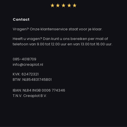
Contact
Vragen? Onze klantenservice staat voor je klaar.
Heeft u vragen? Dan kunt u ons bereiken per mail of
telefoon van 9.00 tot 12.00 uur en van 13.00 tot 16.00 uur.
085-4018709
info@creaplot.nl
KVK: 62472321
BTW: NL854831745B01
IBAN: NL84 INGB 0006 774346
T.N.V. Creaplot B.V.