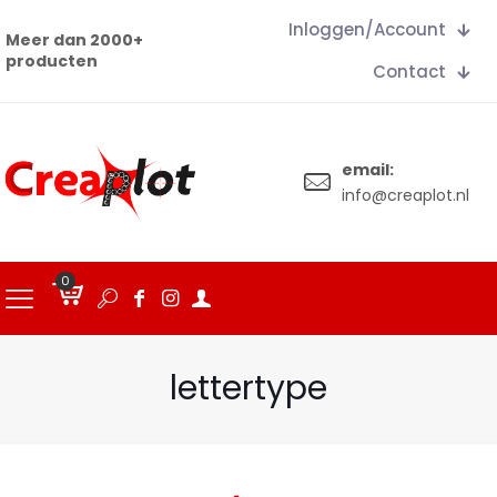
Inloggen/Account
Meer dan 2000+
producten
Contact
email:
info@creaplot.nl
0
€
0.00
lettertype