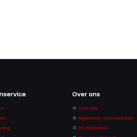
nservice
Over ons
ct
Over ons
len
Algemene voorwaarden
nding
Privacybeleid