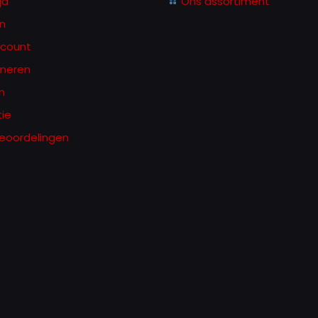
jd
Ons assortiment
n
ccount
rneren
n
ie
eoordelingen