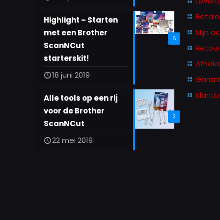
Leverti
Betale
Highlight – Starten
Mijn a
met een Brother
6
ScanNCut
Retou
starterskit!
Afhale
18 juni 2019
Garant
Klantb
Alle tools op een rij
voor de Brother
2
ScanNCut
22 mei 2019