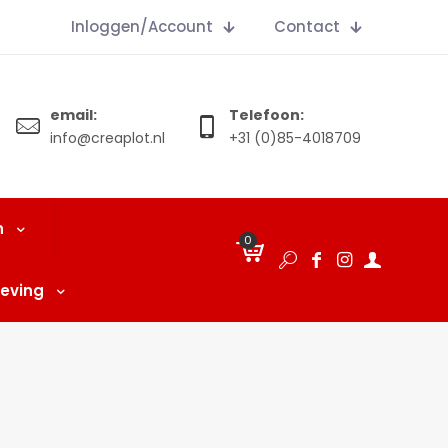
Inloggen/Account
Contact
email:
Telefoon:
info@creaplot.nl
+31 (0)85-4018709
n
0
€
0.00
eving