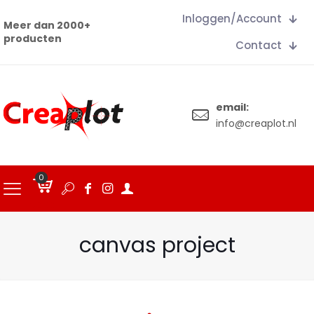
Inloggen/Account
Meer dan 2000+
producten
Contact
email:
info@creaplot.nl
0
€
0.00
canvas project