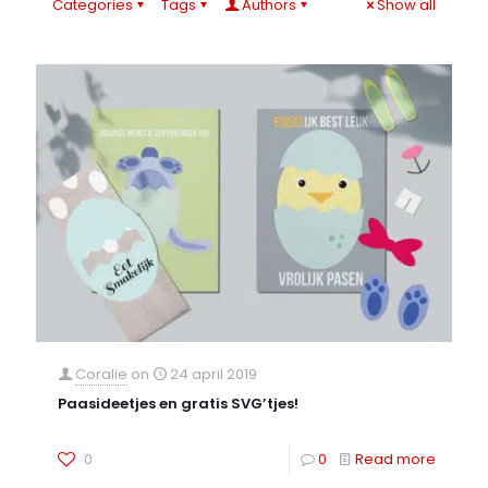
Categories
Tags
Authors
Show all
Coralie
on
24 april 2019
Paasideetjes en gratis SVG’tjes!
0
0
Read more