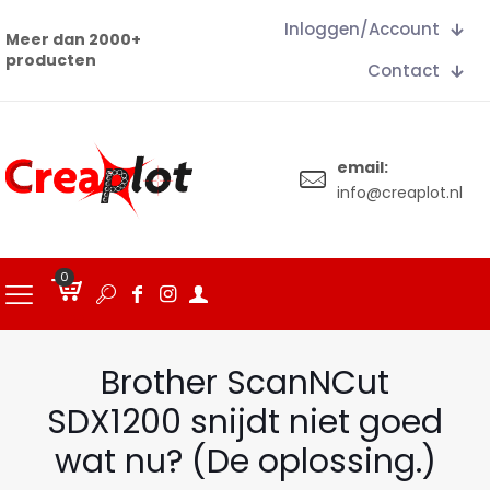
Inloggen/Account
Meer dan 2000+
producten
Contact
email:
info@creaplot.nl
0
€
0.00
Brother ScanNCut
SDX1200 snijdt niet goed
wat nu? (De oplossing.)