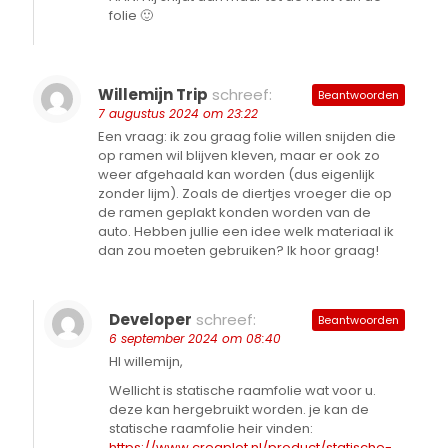
folie 🙂
Willemijn Trip
schreef:
Beantwoorden
7 augustus 2024 om 23:22
Een vraag: ik zou graag folie willen snijden die
op ramen wil blijven kleven, maar er ook zo
weer afgehaald kan worden (dus eigenlijk
zonder lijm). Zoals de diertjes vroeger die op
de ramen geplakt konden worden van de
auto. Hebben jullie een idee welk materiaal ik
dan zou moeten gebruiken? Ik hoor graag!
Developer
schreef:
Beantwoorden
6 september 2024 om 08:40
HI willemijn,
Wellicht is statische raamfolie wat voor u.
deze kan hergebruikt worden. je kan de
statische raamfolie heir vinden:
https://www.creaplot.nl/product/statische-