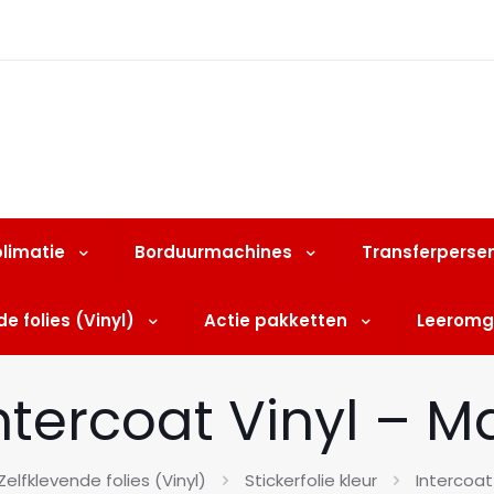
limatie
Borduurmachines
Transferperse
e folies (Vinyl)
Actie pakketten
Leeromg
ntercoat Vinyl – M
Zelfklevende folies (Vinyl)
Stickerfolie kleur
Intercoat