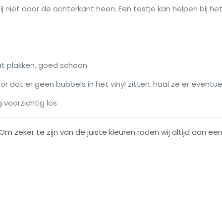
ij niet door de achterkant heen. Een testje kan helpen bij het 
at plakken, goed schoon
or dat er geen bubbels in het vinyl zitten, haal ze er eventu
g voorzichtig los
Om zeker te zijn van de juiste kleuren raden wij altijd aan e
Beoordelingen
oordelingen.
3801m-Wit
,
3811m-Zwart
,
3813m-Licht Grijs
,
3823m-Midden Geel
,
3829m-Licht Geel
,
3833m-