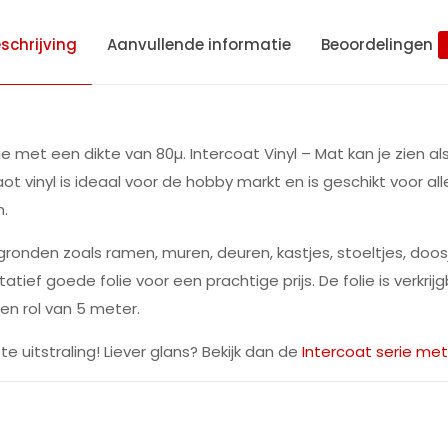
schrijving
Aanvullende informatie
Beoordelingen
folie met een dikte van 80µ. Intercoat Vinyl – Mat kan je z
caot vinyl is ideaal voor de hobby markt en is geschikt voor al
n.
rgronden zoals ramen, muren, deuren, kastjes, stoeltjes, doos
tief goede folie voor een prachtige prijs. De folie is verkrij
en rol van 5 meter.
 uitstraling! Liever glans? Bekijk dan de
Intercoat serie me