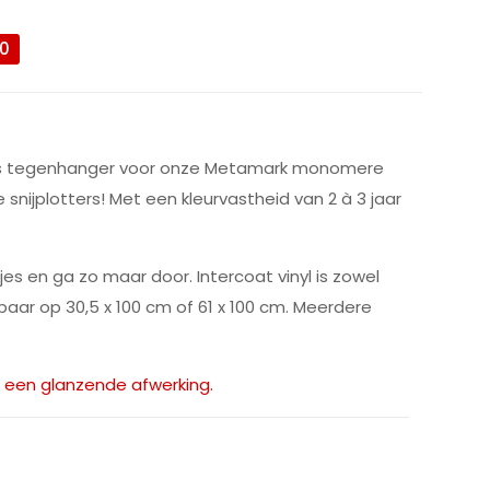
0
ien als tegenhanger voor onze Metamark monomere
le snijplotters! Met een kleurvastheid van 2 à 3 jaar
jes en ga zo maar door. Intercoat vinyl is zowel
gbaar op 30,5 x 100 cm of 61 x 100 cm. Meerdere
t een glanzende afwerking.