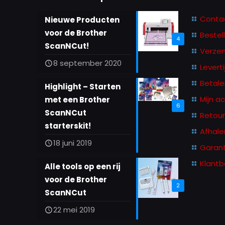
kan
Conta
Nieuwe Producten
gekozen
voor de Brother
Bestel
4
worden
ScanNCut!
Verze
op
8 september 2020
Leverti
de
productpagina
Betale
Highlight – Starten
Mijn a
met een Brother
6
ScanNCut
Retou
starterskit!
Afhale
18 juni 2019
Garant
Klantb
Alle tools op een rij
voor de Brother
2
ScanNCut
22 mei 2019