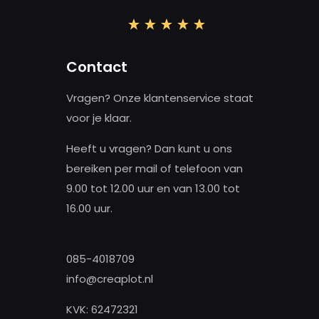
an
ekozen
orden
Contact
p
e
Vragen? Onze klantenservice staat
roductpagina
voor je klaar.
Heeft u vragen? Dan kunt u ons
bereiken per mail of telefoon van
9.00 tot 12.00 uur en van 13.00 tot
16.00 uur.
085-4018709
info@creaplot.nl
KVK: 62472321