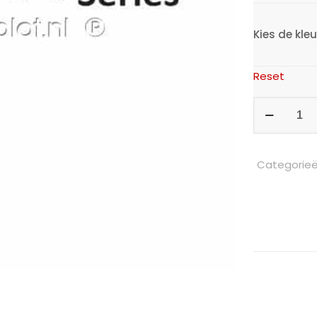
Kies de kleu
Reset
Intercoat
Vinyl
-
Categorie
Mat
aantal