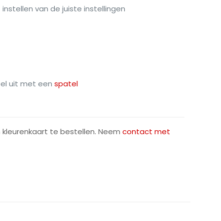
instellen van de juiste instellingen
eel uit met een
spatel
en kleurenkaart te bestellen. Neem
contact met
N/B
30,5 cm, 61 cm
3819m-Basalt Grijs
,
Lichtgevend Rood
,