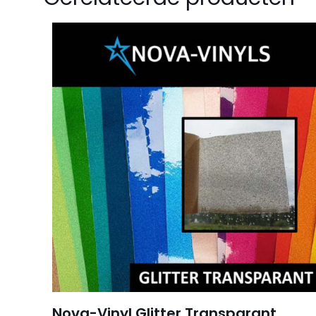
Wees de eers
Kies de kleur
Je e-mailadres wor
Je waardering
*
Naam
*
Nova-Vinyl Glitter Transparant