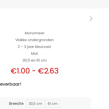
Monomeer
Vlakke ondergronden
2 – 3 jaar kleurvast
Mat
30,5 en 61 cm
Prijsklasse:
€
1.00
-
€
2.63
€1.00
tot
 leverbaar!
€2.63
Breedte
30,5 cm
61 cm