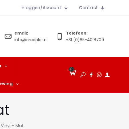
Inloggen/Account
Contact
email:
Telefoon:
info@creaplot.nl
+31 (0)85-4018709
n
0
€
0.00
eving
at
 Vinyl – Mat