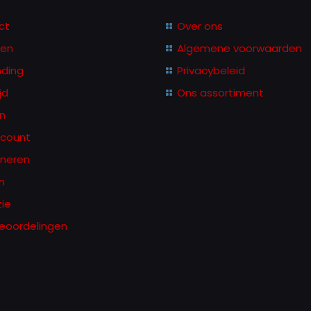
kan
k
ct
Over ons
gekozen
g
len
Algemene voorwaarden
worden
w
nding
Privacybeleid
op
o
jd
Ons assortiment
de
d
productpagina
p
n
ccount
rneren
n
ie
eoordelingen