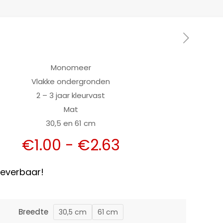
Monomeer
Vlakke ondergronden
2 – 3 jaar kleurvast
Mat
30,5 en 61 cm
Prijsklasse:
€
1.00
-
€
2.63
€1.00
tot
 leverbaar!
€2.63
Breedte
30,5 cm
61 cm