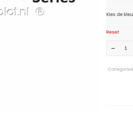
Kies de kleu
Reset
Intercoat
Vinyl
-
Categorie
Mat
aantal