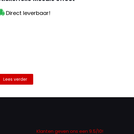
Direct leverbaar!
Lees verder
Klanten geven ons een 9.5/10!