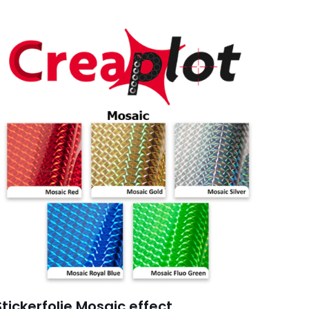
en
icht Blauw
,
3851m-
875m-Roze
,
3879m-
*
887m-Donker Rood
5
5 van de 5
sterren
, e-mail en site
eze browser voor
Stickerfolie Mosaic effect
keer wanneer ik