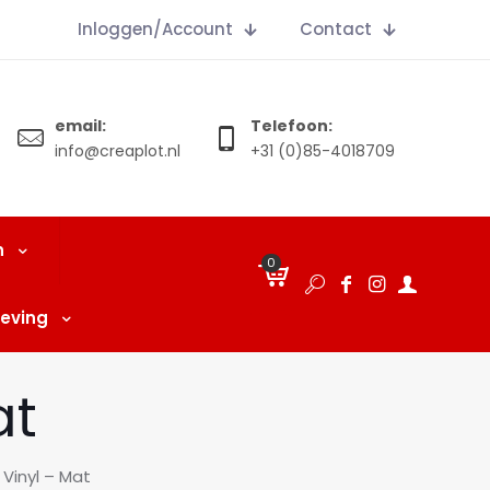
Inloggen/Account
Contact
email:
Telefoon:
info@creaplot.nl
+31 (0)85-4018709
n
0
€
0.00
eving
at
 Vinyl – Mat