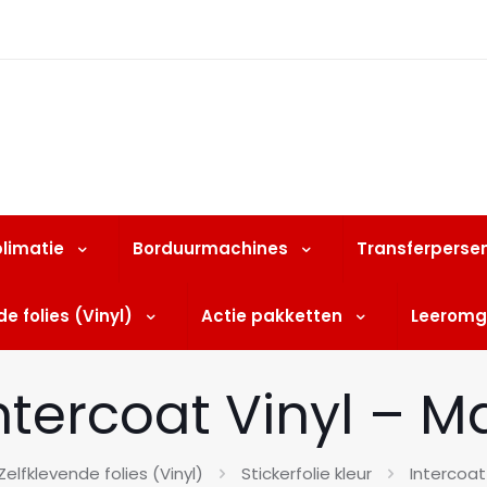
limatie
Borduurmachines
Transferperse
e folies (Vinyl)
Actie pakketten
Leeromg
ntercoat Vinyl – M
Zelfklevende folies (Vinyl)
Stickerfolie kleur
Intercoat