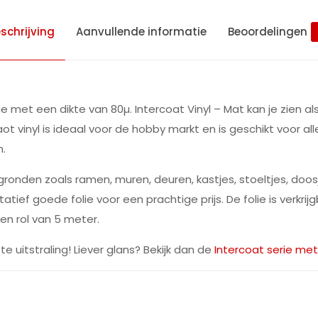
schrijving
Aanvullende informatie
Beoordelingen
folie met een dikte van 80µ. Intercoat Vinyl – Mat kan je z
caot vinyl is ideaal voor de hobby markt en is geschikt voor al
n.
rgronden zoals ramen, muren, deuren, kastjes, stoeltjes, doos
tief goede folie voor een prachtige prijs. De folie is verkrij
en rol van 5 meter.
 uitstraling! Liever glans? Bekijk dan de
Intercoat serie me