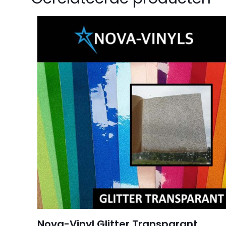
Wees de eers
Kies de kleur
Je e-mailadres wor
Je waardering
*
Naam
*
Nova-Vinyl Glitter Transparant