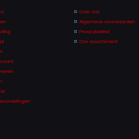
kan
ct
Over ons
gekozen
len
Algemene voorwaarden
worden
nding
Privacybeleid
op
jd
Ons assortiment
de
productpagina
n
ccount
rneren
n
ie
eoordelingen