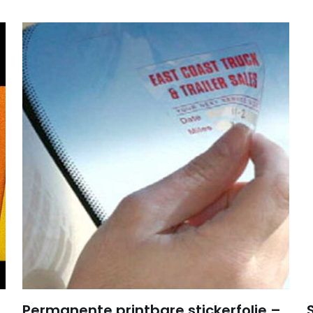
te om “Intercoat Vinyl – Mat” te beoordel
3835m-Oranje
,
3843m-Midden Blauw
,
3845m-L
Groen
,
3857m-Licht Groen
,
3861m-Bruin
,
3
dt niet gepubliceerd.
Vereiste velden zijn gemarkeerd met
Donker Blauw
,
3885m-Marine Blauw
,
3
1 van de 5
2 van de 5
3 van de 5
4 van de 
sterren
sterren
sterren
sterren
E-
Mijn naam
mail
*
opslaan in d
Permanente printbare stickerfolie –
de volgende 