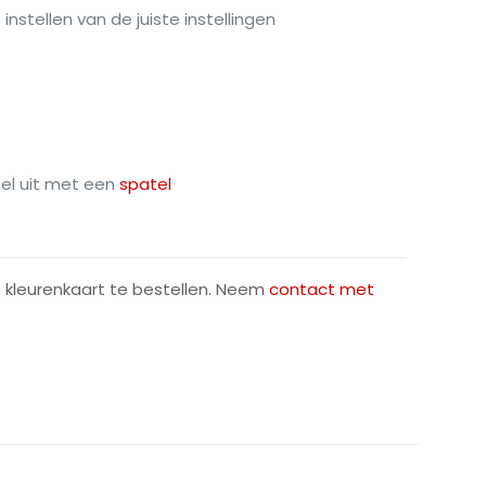
instellen van de juiste instellingen
eel uit met een
spatel
en kleurenkaart te bestellen. Neem
contact met
N/B
30,5 cm, 61 cm
3819m-Basalt Grijs
,
Lichtgevend Rood
,