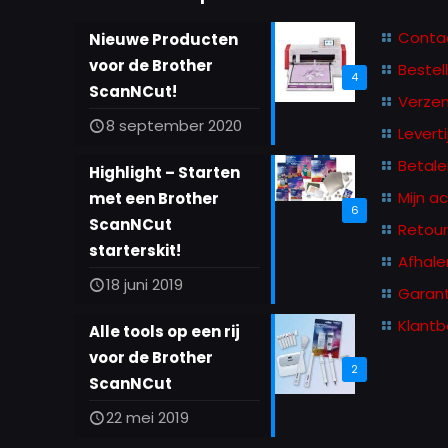
kan
Conta
Nieuwe Producten
gekozen
voor de Brother
Bestel
4
worden
ScanNCut!
Verze
op
8 september 2020
Leverti
de
productpagina
Betale
Highlight – Starten
Mijn a
met een Brother
6
ScanNCut
Retou
starterskit!
Afhale
18 juni 2019
Garant
Klantb
Alle tools op een rij
voor de Brother
2
ScanNCut
22 mei 2019