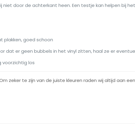
ij niet door de achterkant heen. Een testje kan helpen bij het 
at plakken, goed schoon
or dat er geen bubbels in het vinyl zitten, haal ze er eventu
g voorzichtig los
Om zeker te zijn van de juiste kleuren raden wij altijd aan e
Beoordelingen
oordelingen.
3801m-Wit
,
3811m-Zwart
,
3813m-Licht Grijs
,
3823m-Midden Geel
,
3829m-Licht Geel
,
3833m-