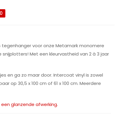
0
ien als tegenhanger voor onze Metamark monomere
le snijplotters! Met een kleurvastheid van 2 à 3 jaar
jes en ga zo maar door. Intercoat vinyl is zowel
gbaar op 30,5 x 100 cm of 61 x 100 cm. Meerdere
t een glanzende afwerking.