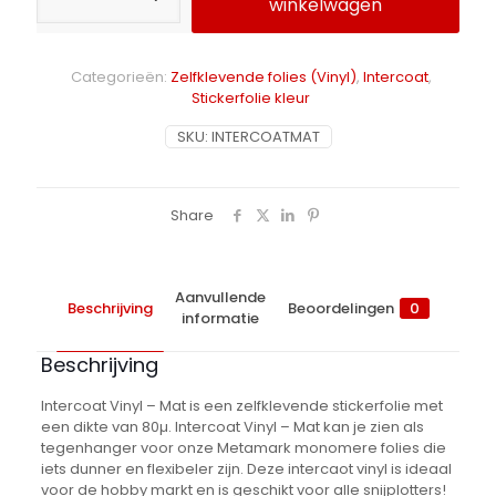
winkelwagen
-
Mat
Alternative:
aantal
Categorieën:
Zelfklevende folies (Vinyl)
,
Intercoat
,
Stickerfolie kleur
SKU:
INTERCOATMAT
Share
Aanvullende
Beschrijving
Beoordelingen
0
informatie
Beschrijving
Intercoat Vinyl – Mat is een zelfklevende stickerfolie met
een dikte van 80µ. Intercoat Vinyl – Mat kan je zien als
tegenhanger voor onze Metamark monomere folies die
iets dunner en flexibeler zijn. Deze intercaot vinyl is ideaal
voor de hobby markt en is geschikt voor alle snijplotters!