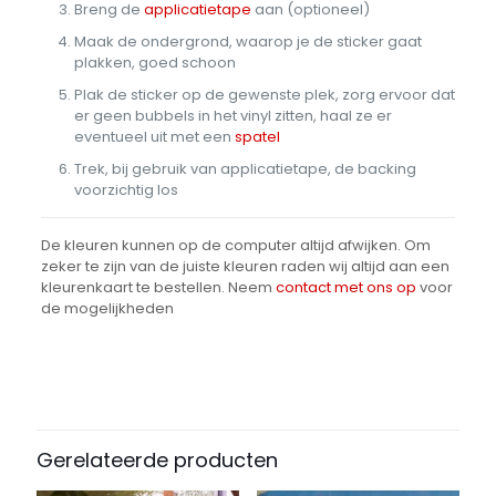
Breng de
applicatietape
aan (optioneel)
Maak de ondergrond, waarop je de sticker gaat
plakken, goed schoon
Plak de sticker op de gewenste plek, zorg ervoor dat
er geen bubbels in het vinyl zitten, haal ze er
eventueel uit met een
spatel
Trek, bij gebruik van applicatietape, de backing
voorzichtig los
De kleuren kunnen op de computer altijd afwijken. Om
zeker te zijn van de juiste kleuren raden wij altijd aan een
kleurenkaart te bestellen. Neem
contact met ons op
voor
de mogelijkheden
Beoordelingen
Afmetingen
N/B
Er zijn nog geen beoordelingen.
Breedte
Wees de eerste om “Intercoat Vinyl
Gerelateerde producten
30,5 cm, 61 cm
– Mat” te beoordelen