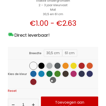
Vlakke ondergronden
2 – 3 jaar kleurvast
Mat
30,5 en 61 cm
Prijsklas
€
1.00
-
€
2.63
€1.00
Direct leverbaar!
tot
€2.63
30,5 cm
61 cm
Breedte
Kies de kleur
Reset
Intercoat
Toevoegen aan
Vinyl