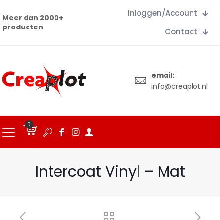
Inloggen/Account
Meer dan 2000+
producten
Contact
email:
info@creaplot.nl
0
€
0.00
Intercoat Vinyl – Mat