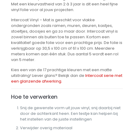
Met een kleurvastheid van 2 à 3 jaar is dit een heel fijne
vinyl folie voor al jouw projecten.
Intercoat Vinyl – Mat is geschikt voor vlakke
ondergronden zoals ramen, muren, deuren, kastjes,
stoeltjes, doosjes en ga zo maar door. Intercoat vinyl is
zowel binnen als buiten toe te passen. Kortom een
kwalitatief goede folie voor een prachtige prijs. De folie is
verkrijgbaar op 30,5 x 100 cm of 61 x 100 cm. Meerdere
meters komen aan één stuk. Dus aantal 5 wordt een rol
van 5 meter.
Kies een van de 17 prachtige kleuren met een matte
uitstraling! Liever glans? Bekijk dan de
Intercoat serie met
een glanzende afwerking.
Hoe te verwerken
Snij de gewenste vorm uit jouw vinyl, snij daarbij niet
door de achterkant heen. Een testje kan helpen bij
het instellen van de juiste instellingen
Verwijder overig materiaal