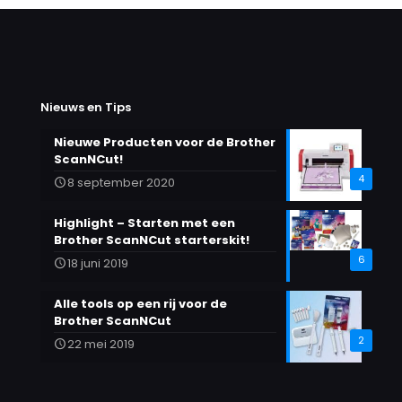
meerdere
variaties.
Deze
optie
kan
gekozen
Nieuws en Tips
worden
op
Nieuwe Producten voor de Brother
de
ScanNCut!
productpagina
4
8 september 2020
Highlight – Starten met een
Brother ScanNCut starterskit!
6
18 juni 2019
Alle tools op een rij voor de
Brother ScanNCut
2
22 mei 2019