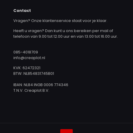
Contact
Vragen? Onze klantenservice staat voor je klaar.
Heeft u vragen? Dan kunt u ons bereiken per mail of
telefoon van 9.00 tot 12.00 uur en van 13.00 tot 16.00 uur.
085-4018709
info@creaplot.nl
KVK: 62472321
BTW: NL854831745B01
IBAN: NL84 INGB 0006 774346
T.N.V. Creaplot B.V.