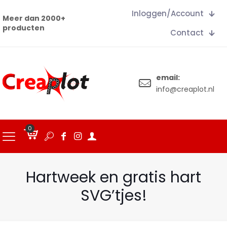
Inloggen/Account
Meer dan 2000+
producten
Contact
email:
info@creaplot.nl
0
€
0.00
Hartweek en gratis hart
SVG’tjes!