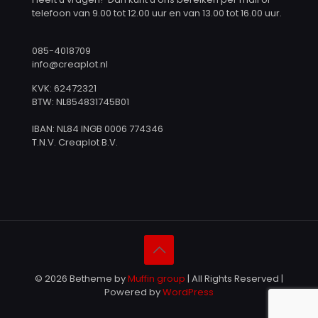
telefoon van 9.00 tot 12.00 uur en van 13.00 tot 16.00 uur.
085-4018709
info@creaplot.nl
KVK: 62472321
BTW: NL854831745B01
IBAN: NL84 INGB 0006 774346
T.N.V. Creaplot B.V.
© 2026 Betheme by
Muffin group
| All Rights Reserved |
Powered by
WordPress