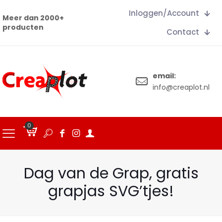
Inloggen/Account
Meer dan 2000+
producten
Contact
email:
info@creaplot.nl
0
€
0.00
Dag van de Grap, gratis
grapjas SVG’tjes!