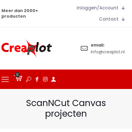
Inloggen/Account
Meer dan 2000+
producten
Contact
email:
info@creaplot.nl
0
€
0.00
ScanNCut Canvas
projecten