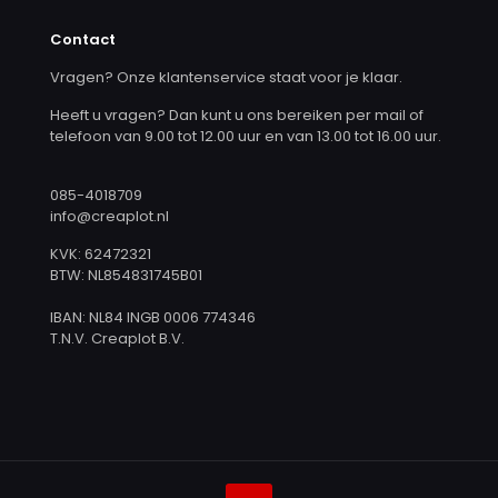
Contact
Vragen? Onze klantenservice staat voor je klaar.
Heeft u vragen? Dan kunt u ons bereiken per mail of
telefoon van 9.00 tot 12.00 uur en van 13.00 tot 16.00 uur.
085-4018709
info@creaplot.nl
KVK: 62472321
BTW: NL854831745B01
IBAN: NL84 INGB 0006 774346
T.N.V. Creaplot B.V.