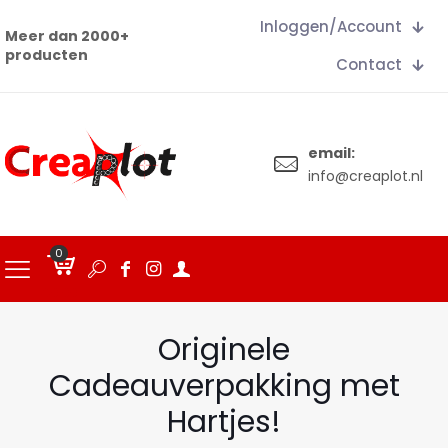
Inloggen/Account
Meer dan 2000+
producten
Contact
email:
info@creaplot.nl
0
€
0.00
Originele
Cadeauverpakking met
Hartjes!