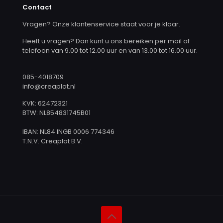
Contact
Vragen? Onze klantenservice staat voor je klaar.
Heeft u vragen? Dan kunt u ons bereiken per mail of
telefoon van 9.00 tot 12.00 uur en van 13.00 tot 16.00 uur.
085-4018709
info@creaplot.nl
KVK: 62472321
BTW: NL854831745B01
IBAN: NL84 INGB 0006 774346
T.N.V. Creaplot B.V.