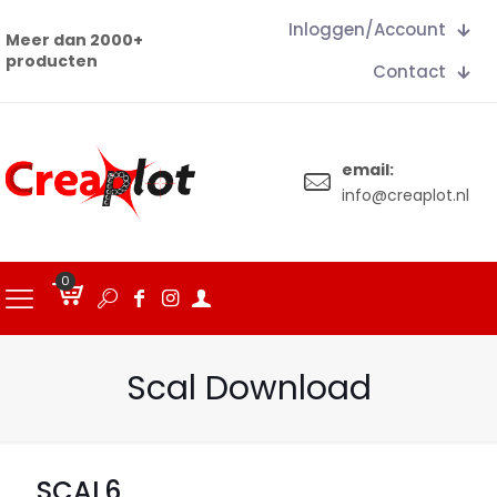
Inloggen/Account
Meer dan 2000+
producten
Contact
email:
info@creaplot.nl
0
€
0.00
Scal Download
SCAL6