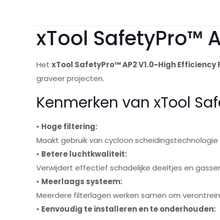
xTool SafetyPro™ AP
Het
xTool SafetyPro™ AP2 V1.0-High Efficiency F
graveer projecten.
Kenmerken van
xTool Saf
•
Hoge filtering:
Maakt gebruik van cycloon scheidingstechnologie
•
Betere luchtkwaliteit:
Verwijdert effectief schadelijke deeltjes en gasse
•
Meerlaags systeem:
Meerdere filterlagen werken samen om verontreini
•
Eenvoudig te installeren en te onderhouden: