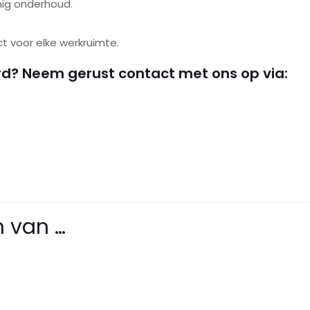
nig onderhoud.
ct voor elke werkruimte.
rd? Neem gerust contact met ons op via:
Beoordelingen
oordelingen.
 van …
e om “xTool SafetyPro™ AP2 V1.0-High Effic
n
dt niet gepubliceerd.
Vereiste velden zijn gemarkeerd met