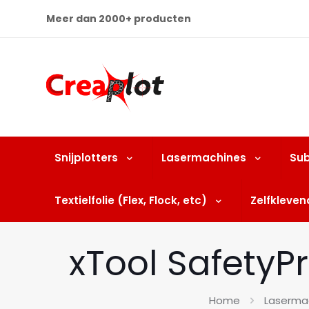
Meer dan 2000+ producten
Snijplotters
Lasermachines
Sub
Textielfolie (Flex, Flock, etc)
Zelfklevend
xTool SafetyPr
Home
Laserma