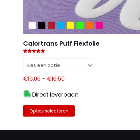
Calortrans Puff Flexfolie
Gewaardeerd
5.00
uit 5
Prijsklasse:
€
16.06
-
€
16.50
€16.06
Direct leverbaar!
tot
€16.50
Opties selecteren
Dit
product
heeft