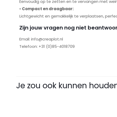
Eenvoudig op te zetten en te vervangen met wei
•
Compact en draagbaar:
Lichtgewicht en gemakkelijk te verplaatsen, perfe
Zijn jouw vragen nog niet beantwoo
Email:
info@creaplot.nl
Telefoon: +31 (0)85-4018709
Er zijn nog geen be
Je zou ook kunnen houden
Wees de eerst
te beoordele
Je e-mailadres wor