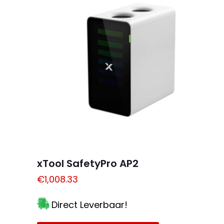
Je waardering
*
Naam
*
xTool SafetyPro AP2
€
1,008.33
een reactie plaats
Direct Leverbaar!
Alternative: