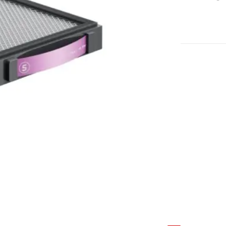
High
Efficiency
Filter
aantal