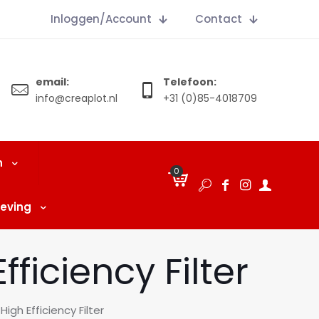
Inloggen/Account
Contact
email:
Telefoon:
info@creaplot.nl
+31 (0)85-4018709
n
0
€
0.00
eving
ficiency Filter
igh Efficiency Filter