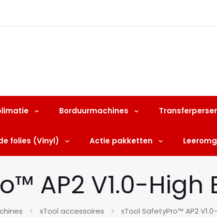
limatie
Borduurmachines
Transferperse
e folies (Vinyl)
Actie pakketten
Leeromg
o™ AP2 V1.0-High Ef
chines
xTool accessoires
xTool SafetyPro™ AP2 V1.0-H