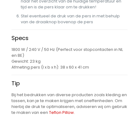
naar het overzicht van de huidige temperatuur en
tijd en is de pers klaar om te drukken!
Stel eventueel de druk van de pers in met behulp
van de draaiknop bovenop de pers
Specs
1800 W / 240 V / 50 Hz (Perfect voor stopcontacten in NL
en BE)
Gewicht: 23 kg
Afmeting pers (l x b x h): 38 x 60 x 41 cm
Tip
Bij het bedrukken van diverse producten zoals kleding en
tassen, kan je te maken krijgen met oneffenheden. Om
hierbij de druk te optimaliseren, adviseren wij om gebruik
te maken van een
Teflon Pillow.
1 beoordeling voor
Transferpers
Gewicht
Calortrans CT-3838 II PRO
30 kg