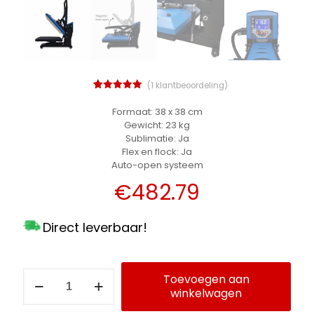
(
1
klantbeoordeling)
1
Gewaardeerd
5.00
op 5
Formaat: 38 x 38 cm
gebaseerd
Gewicht: 23 kg
op
klant
waardering
Sublimatie: Ja
Flex en flock: Ja
Auto-open systeem
€
482.79
Direct leverbaar!
Transferpers
Toevoegen aan
Calortrans
winkelwagen
Alternative:
CT-