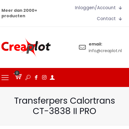
Inloggen/Account
Meer dan 2000+
producten
Contact
email:
info@creaplot.nl
0
€
0.00
Transferpers Calortrans
CT-3838 II PRO