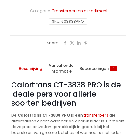
3838
II
Categorie:
Transferpersen assortiment
PRO
aantal
SKU:
603838PRO
Share
Aanvullende
Beschrijving
Beoordelingen
1
informatie
Calortrans CT-3838 PRO is de
ideale pers voor allerlei
soorten bedrijven
De
Calortrans CT-3838 PRO
is een
transferpers
die
automatisch opent wanneer de opdruk klaar is. Dit maakt
deze pers ontzetten gemakkelijk in gebruik bij het
bedrukken van grotere batches of wanneer u niet ieder