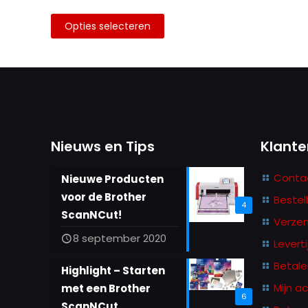
Opties selecteren
Dit
product
heeft
meerdere
variaties.
Deze
Nieuws en Tips
Klante
optie
kan
Conta
Nieuwe Producten
gekozen
voor de Brother
Bestel
4
worden
ScanNCut!
Verze
op
8 september 2020
Leverti
de
productpagina
Betale
Highlight – Starten
Mijn a
met een Brother
6
ScanNCut