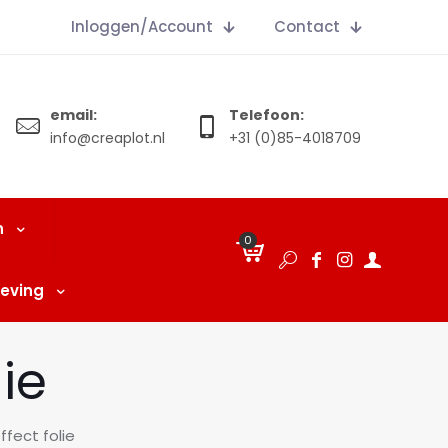
Inloggen/Account
Contact
email:
Telefoon:
info@creaplot.nl
+31 (0)85-4018709
n
0
€
0.00
eving
ie
ffect folie