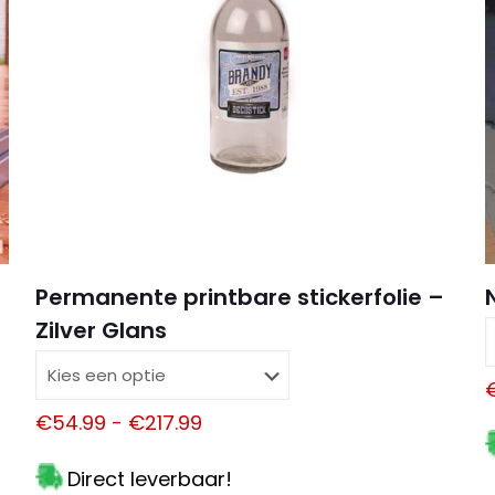
E-
Mijn naam
mail
*
opslaan in d
Permanente printbare stickerfolie –
de volgende 
Zilver Glans
.
Prijsklasse:
€
54.99
-
€
217.99
€54.99
Direct leverbaar!
tot