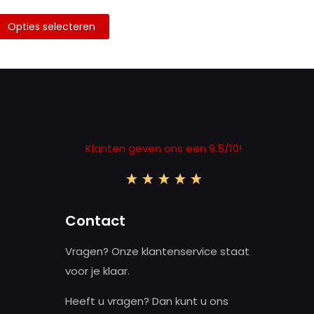
Opties selecteren
it
roduct
eeft
eerdere
ariaties.
eze
Klanten geven ons een 9.5/10!
ptie
an
ekozen
orden
Contact
p
e
Vragen? Onze klantenservice staat
roductpagina
voor je klaar.
Heeft u vragen? Dan kunt u ons