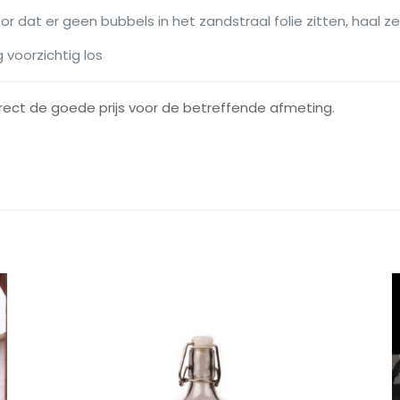
or dat er geen bubbels in het zandstraal folie zitten, haal 
g voorzichtig los
irect de goede prijs voor de betreffende afmeting.
Beoordelingen
122cmx100cm, 30 x 50cm, 30.5cm
oordelingen.
te om “Zandstraal effect folie” te beoord
dt niet gepubliceerd.
Vereiste velden zijn gemarkeerd met
1 van de 5
2 van de 5
3 van de 5
4 van de 
sterren
sterren
sterren
sterren