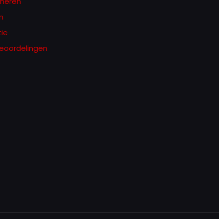
rneren
n
ie
eoordelingen