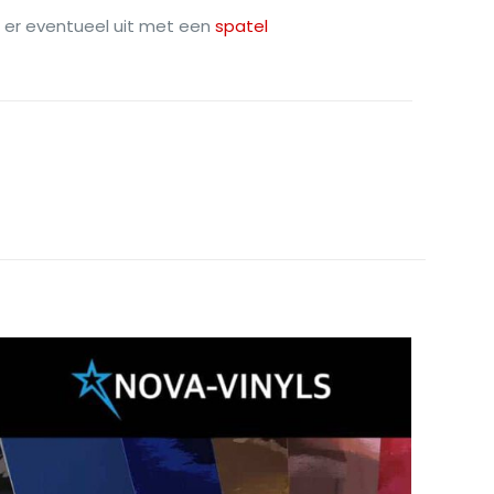
ze er eventueel uit met een
spatel
N/B
x100cm, 61cmx100cm
elen
*
5
5 van de 5
sterren