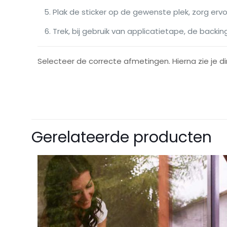
Plak de sticker op de gewenste plek, zorg ervo
Trek, bij gebruik van applicatietape, de backin
Selecteer de correcte afmetingen. Hierna zie je d
Afmetingen
Breedte
Er zijn nog geen be
Gerelateerde producten
Wees de eers
Je e-mailadres wor
Je waardering
*