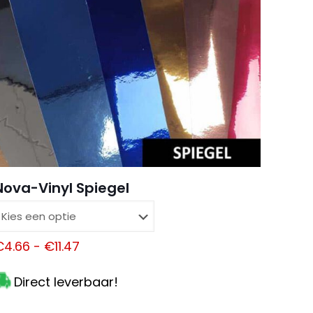
, e-mail en site
eze browser voor
Nova-Vinyl Spiegel
keer wanneer ik
Prijsklasse:
€
4.66
-
€
11.47
€4.66
Direct leverbaar!
tot
€11.47