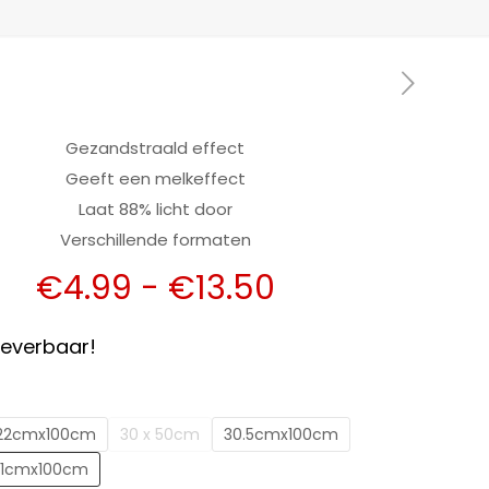
Gezandstraald effect
Geeft een melkeffect
Laat 88% licht door
Verschillende formaten
Prijsklasse:
€
4.99
-
€
13.50
€4.99
tot
 leverbaar!
€13.50
22cmx100cm
30 x 50cm
30.5cmx100cm
1cmx100cm