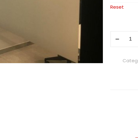
Reset
Zandstraal
effect
folie
Categ
aantal