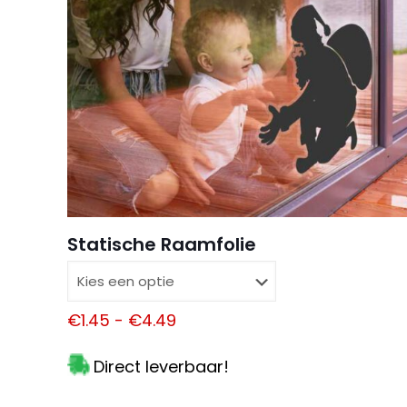
Naam
*
Statische Raamfolie
een reactie plaats
Alternative:
Prijsklasse:
€
1.45
-
€
4.49
€1.45
Direct leverbaar!
tot
€4.49