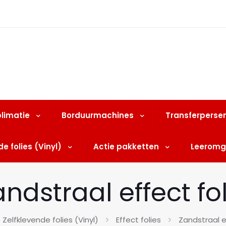
limatie
Borduurmachines
Transferperse
e folies (Vinyl)
Actie pakketten
Leeromg
andstraal effect fol
Zelfklevende folies (Vinyl)
Effect folies
Zandstraal e