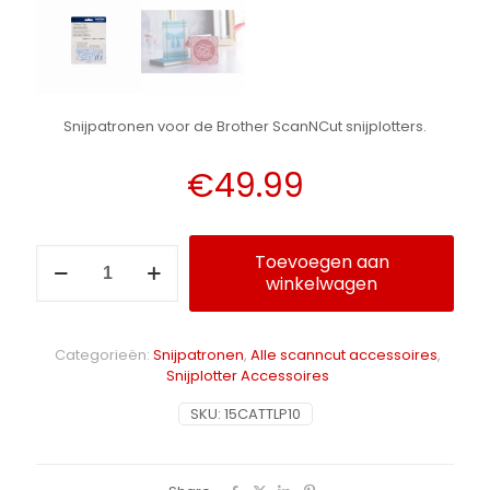
Snijpatronen voor de Brother ScanNCut snijplotters.
€
49.99
ScanNCut
Toevoegen aan
Tattered
winkelwagen
Alternative:
Lace
Collectie 10
aantal
Categorieën:
Snijpatronen
,
Alle scanncut accessoires
,
Snijplotter Accessoires
SKU:
15CATTLP10