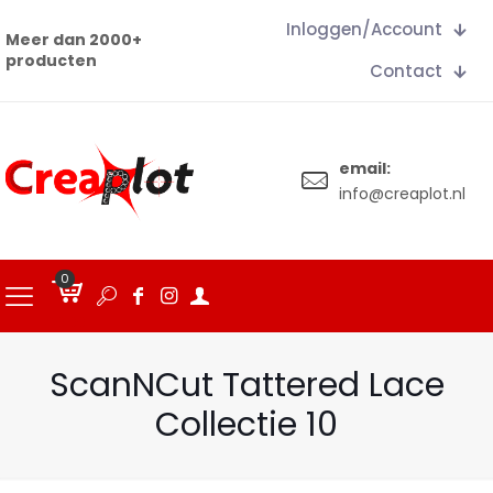
Inloggen/Account
Meer dan 2000+
producten
Contact
email:
info@creaplot.nl
0
€
0.00
ScanNCut Tattered Lace
Collectie 10