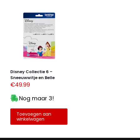
Naam
*
E-
mail
*
Mijn naam, e-mail en site opslaan in deze browser
voor de volgende keer wanneer ik een reactie plaats.
Alternative:
Disney Collectie 6 –
Sneeuwwitje en Belle
€
49.99
Nog maar 3!
Toevoegen aan
winkelwagen