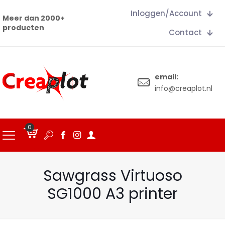
Inloggen/Account
Meer dan 2000+
producten
Contact
email:
info@creaplot.nl
0
€
0.00
Sawgrass Virtuoso
SG1000 A3 printer