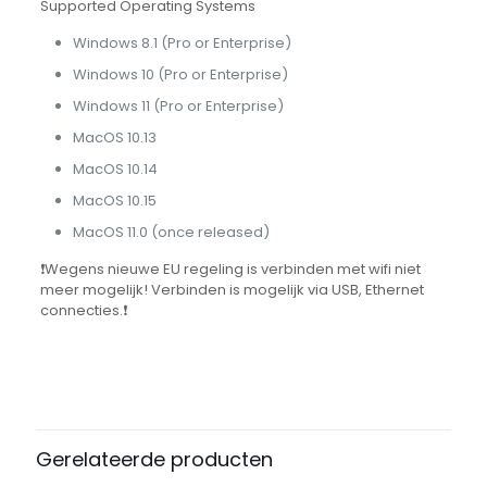
Supported Operating Systems
Windows 8.1 (Pro or Enterprise)
Windows 10 (Pro or Enterprise)
Windows 11 (Pro or Enterprise)
MacOS 10.13
MacOS 10.14
MacOS 10.15
MacOS 11.0 (once released)
❗Wegens nieuwe EU regeling is verbinden met wifi niet
meer mogelijk! Verbinden is mogelijk via USB, Ethernet
connecties.❗
Beoordelingen
Startset inkt
Starter Kit 20ml A3, Standaard Kit 31ml A3, Extended Kit
Er zijn nog geen beoordelingen.
70ml A3
Wees de eerste om “Sawgrass
Gerelateerde producten
Virtuoso SG1000 A3 printer” te