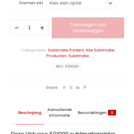
Startset inkt
Sawgrass
Toevoegen aan
Virtuoso
winkelwagen
SG1000
A3
Alternative:
printer
Categorieën:
Sublimatie Printers
,
Alle Sublimatie
aantal
Producten
,
Sublimatie
SKU:
SG1000
Share
Aanvullende
Beschrijving
Beoordelingen
0
informatie
Deze Virtuoso SG1000 sublimatieprinter