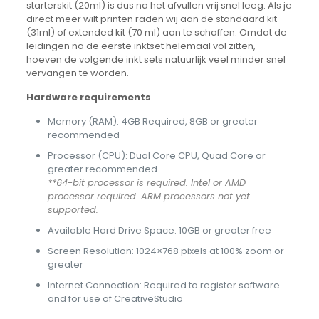
starterskit (20ml) is dus na het afvullen vrij snel leeg. Als je
direct meer wilt printen raden wij aan de standaard kit
(31ml) of extended kit (70 ml) aan te schaffen. Omdat de
leidingen na de eerste inktset helemaal vol zitten,
hoeven de volgende inkt sets natuurlijk veel minder snel
vervangen te worden.
Hardware requirements
Memory (RAM): 4GB Required, 8GB or greater
recommended
Processor (CPU): Dual Core CPU, Quad Core or
greater recommended
**64-bit processor is required. Intel or AMD
processor required. ARM processors not yet
supported.
Available Hard Drive Space: 10GB or greater free
Screen Resolution: 1024×768 pixels at 100% zoom or
greater
Internet Connection: Required to register software
and for use of CreativeStudio