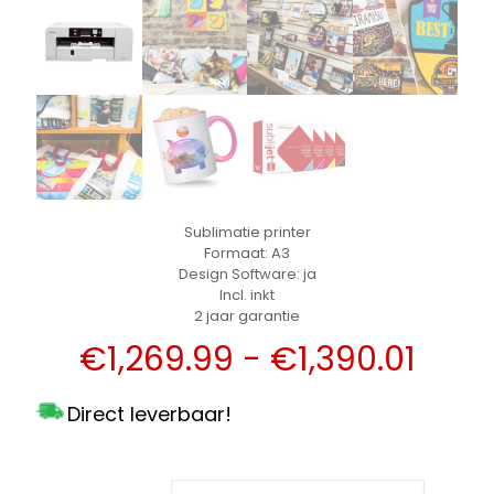
Sublimatie printer
Formaat: A3
Design Software: ja
Incl. inkt
2 jaar garantie
Prijs
€
1,269.99
-
€
1,390.01
€1,2
Direct leverbaar!
tot
€1,3