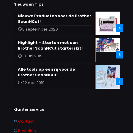
gekozen
Nieuws en Tips
worden
op
Nieuwe Producten voor de Brother
de
ScanNCut!
productpagina
4
8 september 2020
Highlight – Starten met een
Brother ScanNCut starterskit!
6
18 juni 2019
Alle tools op een rij voor de
Brother ScanNCut
2
22 mei 2019
Klantenservice
Contact
Bestellen