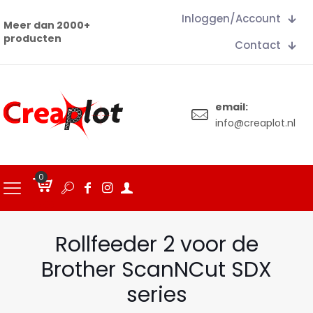
Inloggen/Account
Meer dan 2000+
producten
Contact
email:
info@creaplot.nl
0
€
0.00
Rollfeeder 2 voor de
Brother ScanNCut SDX
series