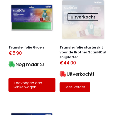
Je e-mailadres wordt niet gepubliceerd.
Vereiste velden
zijn gemarkeerd met
*
Uitverkocht
Je waardering
*
1 van de 5
2 van de 5
3 van de 5
4 van de 5
5 van de 5
sterren
sterren
sterren
sterren
sterren
Transferfolie Groen
Transferfolie starterskit
€
5.90
voor de Brother ScanNCut
snijplotter
€
44.00
Nog maar 2!
Uitverkocht!
Toevoegen aan
winkelwagen
Lees verder
Naam
*
E-
mail
*