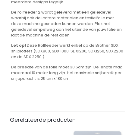
meerdere designs tegelijk.
De rollfeeder 2 wordt geleverd met een geleidevel
waarbij ook delicatere materialen en textielfolie met
deze machine gesneden kunnen worden. Plak het
geleidevel simpelweg aan het uiteinde van jouw folie en
laat de machine de rest doen.
Let op!
Deze Rollfeeder werkt enkel op de Brother SDX
snijplotters (SDX900, SDX 1000, SDX1200, SDX1250, SDX2200
en de SDX 2250.)
De breedte van de folie moet 30,5cm zijn. De lengte mag
maximaal 10 meter lang zijn. Het maximale snijbereik per
snijopdracht is 25 cm x 180 cm.
Beoordelingen
Er zijn nog geen beoordelingen.
Wees de eerste om “Rollfeeder 2
Gerelateerde producten
voor de Brother ScanNCut SDX
series” te beoordelen