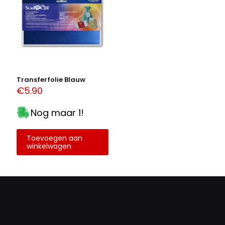
Mijn naam, e-mail en site opslaan in deze browser
voor de volgende keer wanneer ik een reactie plaats.
Alternative:
Transferfolie Blauw
€
5.90
Nog maar 1!
Toevoegen aan
winkelwagen