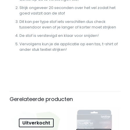
Strijk ongeveer 20 seconden over het vel zodat het
goed vastzit aan de stof
Dit kan per type stof iets verschillen dus check
tussendoor even of je langer of korter moet strijken
De stof is verstevigd en klaar voor snijden!
Vervolgens kun je de applicatie op een tas, t-shirt of
ander stuk textiel strijken!
Beoordelingen
Afmetingen
4977766731096 cm
Er zijn nog geen beoordelingen.
Wees de eerste om “Opstrijkvel
Gerelateerde producten
voor applicatie voor de Brother
ScanNCut” te beoordelen
Uitverkocht
Je e-mailadres wordt niet gepubliceerd.
Vereiste velden