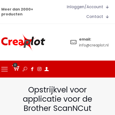
Inloggen/Account
Meer dan 2000+
producten
Contact
email:
info@creaplot.nl
0
€
0.00
Opstrijkvel voor
applicatie voor de
Brother ScanNCut