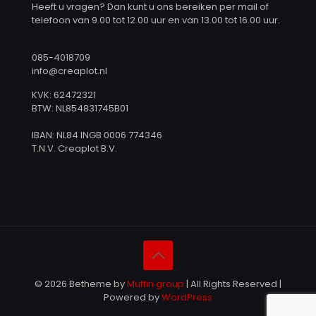
Heeft u vragen? Dan kunt u ons bereiken per mail of
telefoon van 9.00 tot 12.00 uur en van 13.00 tot 16.00 uur.
085-4018709
info@creaplot.nl
KVK: 62472321
BTW: NL854831745B01
IBAN: NL84 INGB 0006 774346
T.N.V. Creaplot B.V.
© 2026 Betheme by
Muffin group
| All Rights Reserved |
Powered by
WordPress