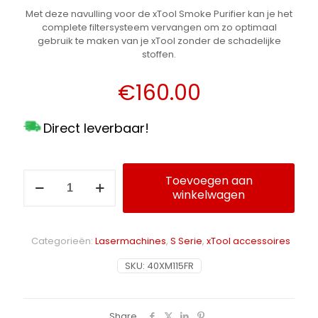
Met deze navulling voor de xTool Smoke Purifier kan je het
complete filtersysteem vervangen om zo optimaal
gebruik te maken van je xTool zonder de schadelijke
stoffen.
€
160.00
Direct leverbaar!
xTool
Toevoegen aan
Smoke
winkelwagen
Alternative:
Purifier
Filter
navulling
Categorieën:
Lasermachines
,
S Serie
,
xTool accessoires
aantal
SKU:
40XM115FR
Share