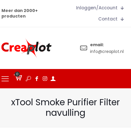
Inloggen/Account
Meer dan 2000+
producten
Contact
email:
info@creaplot.nl
0
€
0.00
xTool Smoke Purifier Filter
navulling