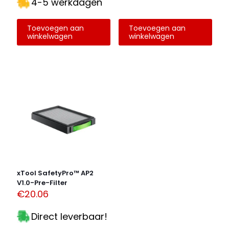
4-5 werkdagen
Toevoegen aan
Toevoegen aan
winkelwagen
winkelwagen
Naam
*
E-
mail
*
Mijn naam, e-mail en site opslaan in deze browser
voor de volgende keer wanneer ik een reactie plaats.
Alternative:
xTool SafetyPro™ AP2
V1.0-Pre-Filter
€
20.06
Direct leverbaar!