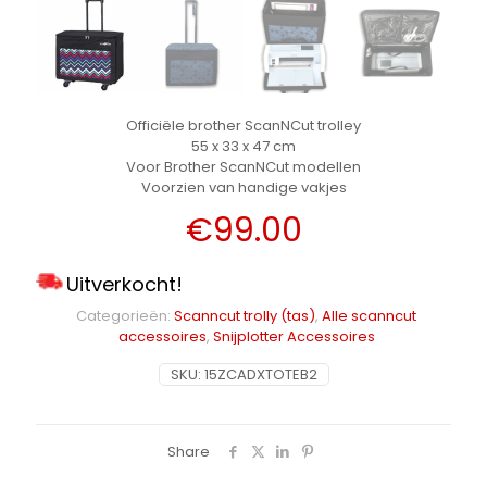
Officiële brother ScanNCut trolley
55 x 33 x 47 cm
Voor Brother ScanNCut modellen
Voorzien van handige vakjes
€
99.00
Uitverkocht!
Categorieën:
Scanncut trolly (tas)
,
Alle scanncut
accessoires
,
Snijplotter Accessoires
SKU:
15ZCADXTOTEB2
Share