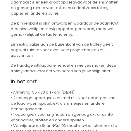
Daarnaast is er een groot opbergvak voor de snijmatten
en genoeg ruimte voor extra materiaal zoals folies,
papier en andere spullen.
De binnenkant is slim ontworpen waardoor de ScanNCut
machine veilig en stevig opgeborgen wordt, maar wel
gemakkelijk uit de tas te halen is.
Een extra vakje aan de buitenkant van de trolley geeft
nog wat ruimte voor eventuele projectboeken en
tijdschriften.
De handige uitklapbare hendel en wieltjes maken deze
trolley ideaal voor het vervoeren van jouw snijplotter!
In het kort
• Afmeting: 55 x 33 x 47 cm (LxBxH)
• 2 handige opbergvakken met rits, voor opbergen van
de touch-pen, spatel, extra snijmesjes en andere
benodigdheden.
• 1 opbergvak voor snijmatten en genoeg extra ruimte
voor papier, stoffen en andere spullen
• Verwijderbare ScanNCut DX machine-beschermer die