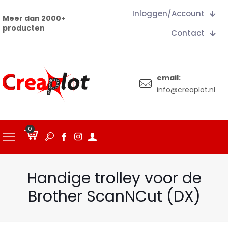
Inloggen/Account
Meer dan 2000+
producten
Contact
email:
info@creaplot.nl
0
€
0.00
Handige trolley voor de
Brother ScanNCut (DX)