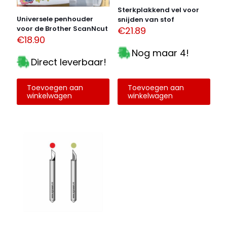
Sterkplakkend vel voor
Universele penhouder
snijden van stof
voor de Brother ScanNcut
€
21.89
€
18.90
Nog maar 4!
Direct leverbaar!
Toevoegen aan
Toevoegen aan
winkelwagen
winkelwagen
Naam
*
E-
mail
*
Mijn naam, e-mail en site opslaan in deze browser
voor de volgende keer wanneer ik een reactie plaats.
Alternative: