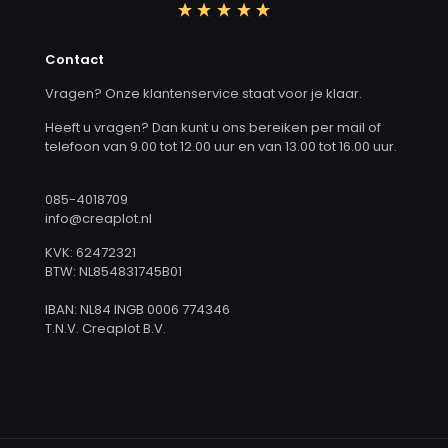
Contact
Vragen? Onze klantenservice staat voor je klaar.
Heeft u vragen? Dan kunt u ons bereiken per mail of
telefoon van 9.00 tot 12.00 uur en van 13.00 tot 16.00 uur.
085-4018709
info@creaplot.nl
KVK: 62472321
BTW: NL854831745B01
IBAN: NL84 INGB 0006 774346
T.N.V. Creaplot B.V.