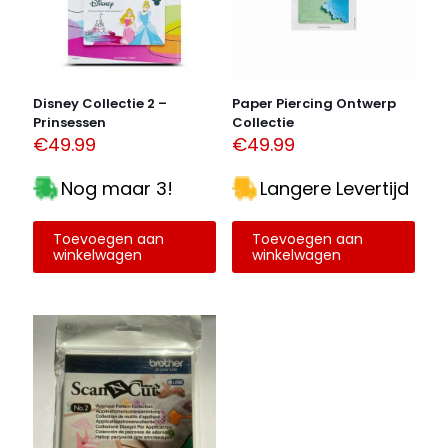
Je waardering
*
1 van de 5
2 van de 5
3 van de 5
4 van de 5
5 van de 5
sterren
sterren
sterren
sterren
sterren
Disney Collectie 2 –
Paper Piercing Ontwerp
Prinsessen
Collectie
€
49.99
€
49.99
Nog maar 3!
Langere Levertijd
Toevoegen aan
Toevoegen aan
winkelwagen
winkelwagen
Naam
*
E-
mail
*
Mijn naam, e-mail en site opslaan in deze browser
voor de volgende keer wanneer ik een reactie plaats.
Alternative: