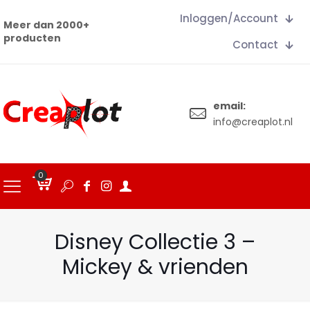
Inloggen/Account
Meer dan 2000+
producten
Contact
email:
info@creaplot.nl
0
€
0.00
Disney Collectie 3 –
Mickey & vrienden