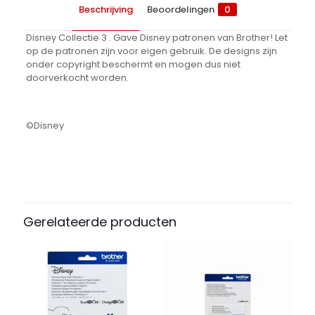
Beschrijving
Beoordelingen
0
Disney Collectie 3 . Gave Disney patronen van Brother! Let
op de patronen zijn voor eigen gebruik. De designs zijn
onder copyright beschermt en mogen dus niet
doorverkocht worden.
©Disney
Beoordelingen
Er zijn nog geen beoordelingen.
Wees de eerste om “Disney
Gerelateerde producten
Collectie 3 – Mickey & vrienden” te
beoordelen
Je e-mailadres wordt niet gepubliceerd.
Vereiste velden
zijn gemarkeerd met
*