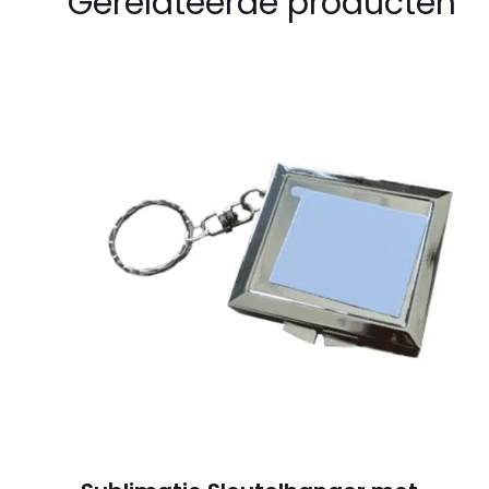
Gerelateerde producten
Wees de eers
binnenkant” 
Je e-mailadres wor
Je waardering
*
Naam
*