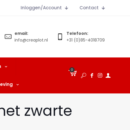
Inloggen/Account
Contact
email:
Telefoon:
info@creaplot.nl
+31 (0)85-4018709
n
0
€
0.00
eving
met zwarte