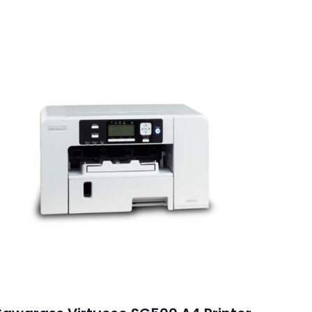
arte
*
5
5 van de 5
sterren
, e-mail en site