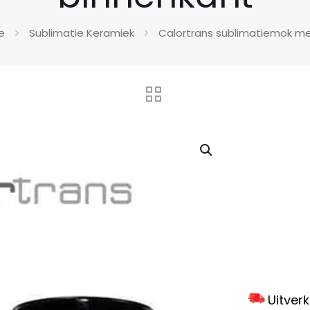
e
Sublimatie Keramiek
Calortrans sublimatiemok me
Uitver