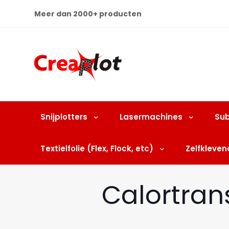
Meer dan 2000+ producten
Snijplotters
Lasermachines
Sub
Textielfolie (Flex, Flock, etc)
Zelfklevend
Calortran