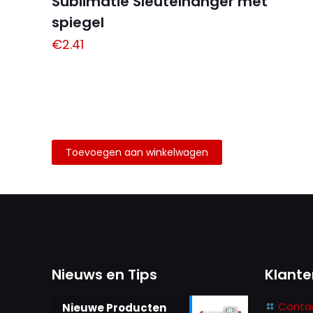
Sublimatie Sleutelhanger met
spiegel
€
2.41
een reactie plaats
Alternative:
Toevoegen aan winkelwagen
Nieuws en Tips
Klante
Conta
Nieuwe Producten