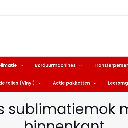
limatie
Borduurmachines
Transferperse
e folies (Vinyl)
Actie pakketten
Leeromg
s sublimatiemok 
binnenkant