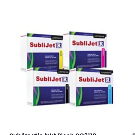
te om “Calortrans sublimatiemok met zw
te beoordelen
dt niet gepubliceerd.
Vereiste velden zijn gemarkeerd met
1 van de 5
2 van de 5
3 van de 5
4 van de 
sterren
sterren
sterren
sterren
E-
Mijn naam