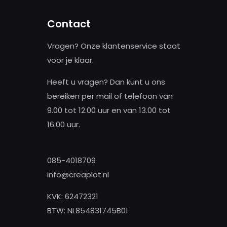
ekozen
orden
Contact
p
e
Vragen? Onze klantenservice staat
roductpagina
voor je klaar.
Heeft u vragen? Dan kunt u ons
bereiken per mail of telefoon van
9.00 tot 12.00 uur en van 13.00 tot
16.00 uur.
085-4018709
info@creaplot.nl
KVK: 62472321
BTW: NL854831745B01