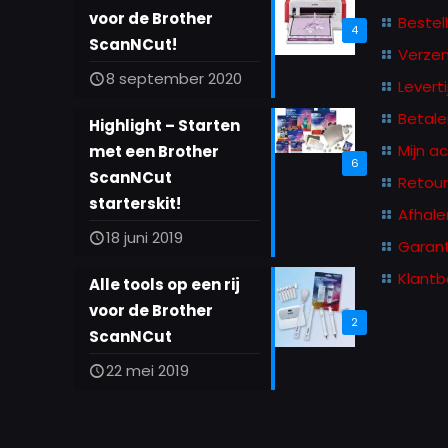
voor de Brother
Bestel
4
ScanNCut!
Verze
8 september 2020
Leverti
Betale
Highlight – Starten
Mijn a
met een Brother
6
ScanNCut
Retou
starterskit!
Afhale
18 juni 2019
Garant
Klantb
Alle tools op een rij
voor de Brother
2
ScanNCut
22 mei 2019