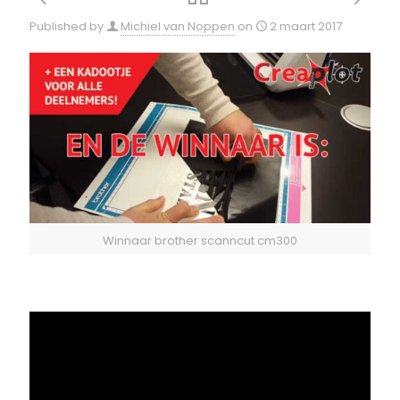
Published by
Michiel van Noppen
on
2 maart 2017
Winnaar brother scanncut cm300