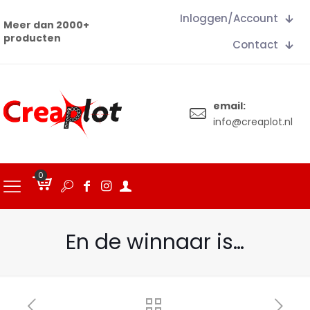
Inloggen/Account
Meer dan 2000+
producten
Contact
email:
info@creaplot.nl
0
€
0.00
En de winnaar is…