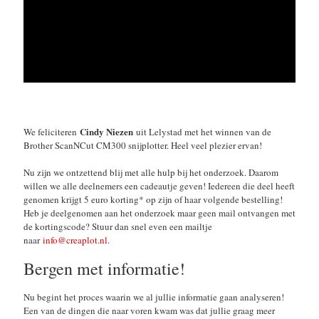
Cindy Niezen
We feliciteren
uit Lelystad met het winnen van de
Brother ScanNCut CM300 snijplotter. Heel veel plezier ervan!
Nu zijn we ontzettend blij met alle hulp bij het onderzoek. Daarom
willen we alle deelnemers een cadeautje geven! Iedereen die deel heeft
genomen krijgt 5 euro korting* op zijn of haar volgende bestelling!
Heb je deelgenomen aan het onderzoek maar geen mail ontvangen met
de kortingscode? Stuur dan snel even een mailtje
naar
info@creaplot.nl
.
Bergen met informatie!
Nu begint het proces waarin we al jullie informatie gaan analyseren!
Een van de dingen die naar voren kwam was dat jullie graag meer