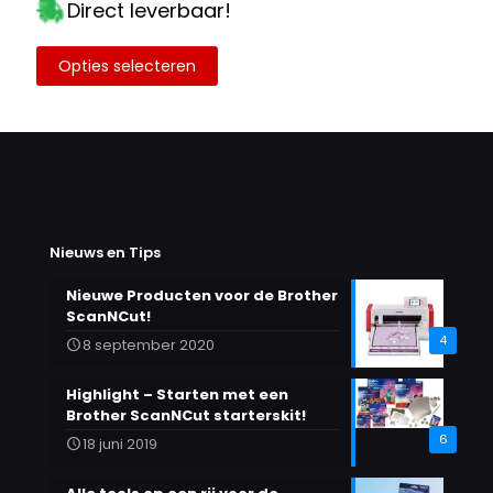
tot
Direct leverbaar!
€3.94
Opties selecteren
Dit
product
heeft
meerdere
variaties.
Deze
optie
kan
gekozen
Nieuws en Tips
worden
op
Nieuwe Producten voor de Brother
de
ScanNCut!
productpagina
4
8 september 2020
Highlight – Starten met een
Brother ScanNCut starterskit!
6
18 juni 2019