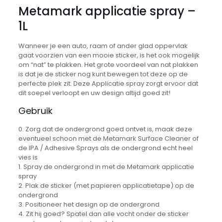
Metamark applicatie spray –
1L
Wanneer je een auto, raam of ander glad oppervlak
gaat voorzien van een mooie sticker, is het ook mogelijk
om “nat” te plakken. Het grote voordeel van nat plakken
is dat je de sticker nog kunt bewegen tot deze op de
perfecte plek zit. Deze Applicatie spray zorgt ervoor dat
dit soepel verloopt en uw design altijd goed zit!
Gebruik
0. Zorg dat de ondergrond goed ontvet is, maak deze
eventueel schoon met de Metamark Surface Cleaner of
de IPA / Adhesive Sprays als de ondergrond echt heel
vies is
1. Spray de ondergrond in met de Metamark applicatie
spray
2. Plak de sticker (met papieren applicatietape) op de
ondergrond
3. Positioneer het design op de ondergrond
4. Zit hij goed? Spatel dan alle vocht onder de sticker