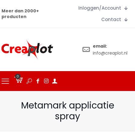
Inloggen/Account
Meer dan 2000+
producten
Contact
email:
info@creaplot.nl
0
€
0.00
Metamark applicatie
spray