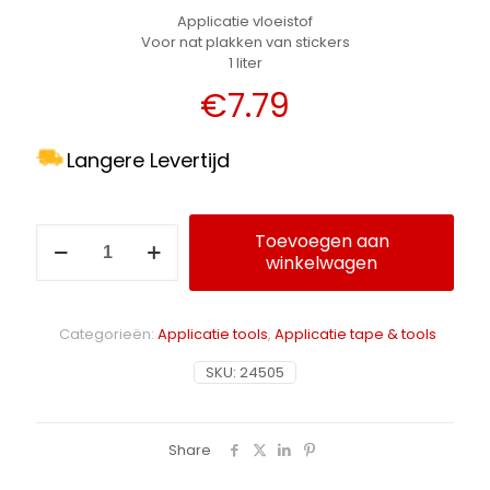
Applicatie vloeistof
Voor nat plakken van stickers
1 liter
€
7.79
Langere Levertijd
Metamark
Toevoegen aan
applicatie
winkelwagen
Alternative:
spray
aantal
Categorieën:
Applicatie tools
,
Applicatie tape & tools
SKU:
24505
Share