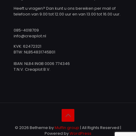
Heeft u vragen? Dan kunt u ons bereiken per mail of
telefoon van 9.00 tot 12.00 uur en van 13.00 tot 16.00 uur.
085-4018709
info@creaplot.nl
KVK: 62472321
BTW: NL854831745B01
IBAN: NL84 INGB 0006 774346
T.N.V. Creaplot B.V.
© 2026 Betheme by
Muffin group
| All Rights Reserved |
Powered by
WordPress