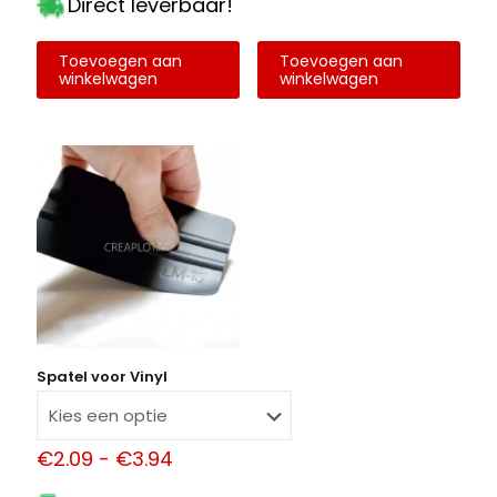
Direct leverbaar!
Toevoegen aan
Toevoegen aan
winkelwagen
winkelwagen
Spatel voor Vinyl
Prijsklasse:
€
2.09
-
€
3.94
€2.09