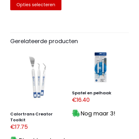
Opties selecteren
Dit
product
heeft
meerdere
variaties.
Deze
Gerelateerde producten
optie
kan
gekozen
worden
op
de
productpagina
Spatel en pelhaak
€
16.40
Nog maar 3!
Calortrans Creator
Toolkit
€
17.75