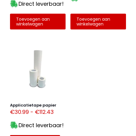
Direct leverbaar!
Toevoegen aan
Toevoegen aan
winkelwagen
winkelwagen
Applicatietape papier
Prijsklasse:
€
30.99
-
€
112.43
€30.99
tot
Direct leverbaar!
€112.43