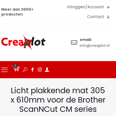
Inloggen/Account
Meer dan 2000+
producten
Contact
email:
info@creaplot.nl
0
€
0.00
Licht plakkende mat 305
x 610mm voor de Brother
ScanNCut CM series