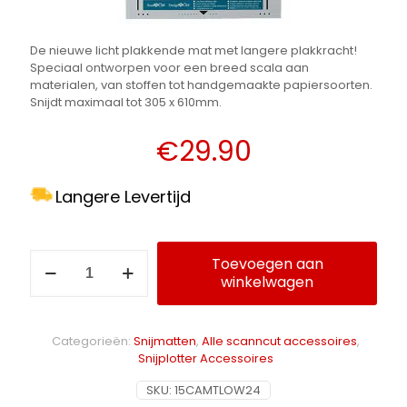
De nieuwe licht plakkende mat met langere plakkracht!
Speciaal ontworpen voor een breed scala aan
materialen, van stoffen tot handgemaakte papiersoorten.
Snijdt maximaal tot 305 x 610mm.
€
29.90
Langere Levertijd
Licht
Toevoegen aan
plakkende
winkelwagen
Alternative:
mat
305
x
Categorieën:
Snijmatten
,
Alle scanncut accessoires
,
610mm
Snijplotter Accessoires
voor
de
SKU:
15CAMTLOW24
Brother