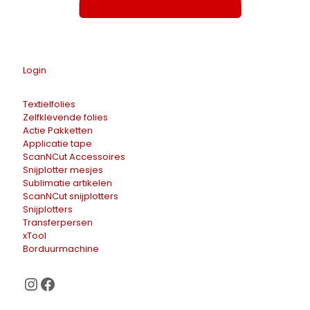
Login
Textielfolies
Zelfklevende folies
Actie Pakketten
Applicatie tape
ScanNCut Accessoires
Snijplotter mesjes
Sublimatie artikelen
ScanNCut snijplotters
Snijplotters
Transferpersen
xTool
Borduurmachine
Instagram
Facebook