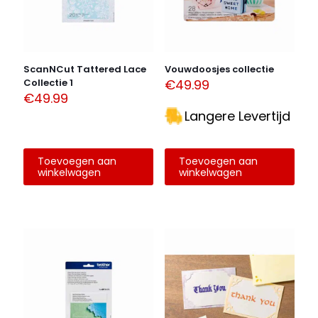
ScanNCut Tattered Lace
Vouwdoosjes collectie
Collectie 1
€
49.99
€
49.99
Langere Levertijd
Toevoegen aan
Toevoegen aan
winkelwagen
winkelwagen