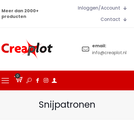
Inloggen/Account
Meer dan 2000+
producten
Contact
email:
info@creaplot.nl
0
€
0.00
Snijpatronen