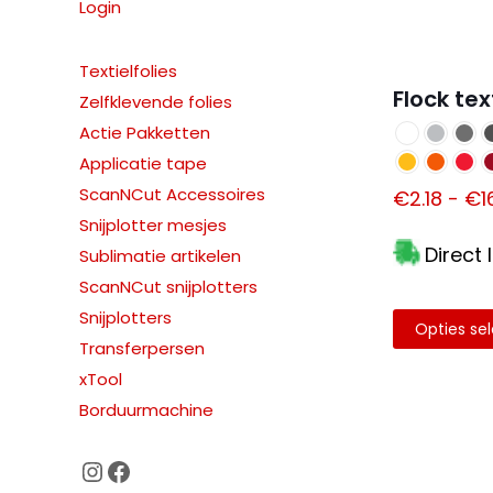
Login
Textielfolies
Flock tex
Zelfklevende folies
Actie Pakketten
Applicatie tape
ScanNCut Accessoires
€
2.18
-
€
1
Snijplotter mesjes
Direct 
Sublimatie artikelen
ScanNCut snijplotters
Snijplotters
Opties se
Dit
Transferpersen
product
xTool
heeft
Borduurmachine
meerdere
Instagram
Facebook
variaties.