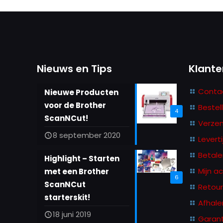
Deze
optie
kan
gekozen
worden
Nieuws en Tips
Klante
op
de
Conta
Nieuwe Producten
productpag
voor de Brother
Bestel
4
ScanNCut!
Verze
8 september 2020
Leverti
Betale
Highlight – Starten
Mijn a
met een Brother
6
ScanNCut
Retou
starterskit!
Afhale
18 juni 2019
Garant