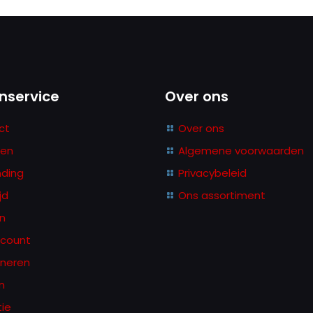
nservice
Over ons
ct
Over ons
ina
len
Algemene voorwaarden
nding
Privacybeleid
jd
Ons assortiment
n
ccount
rneren
n
ie