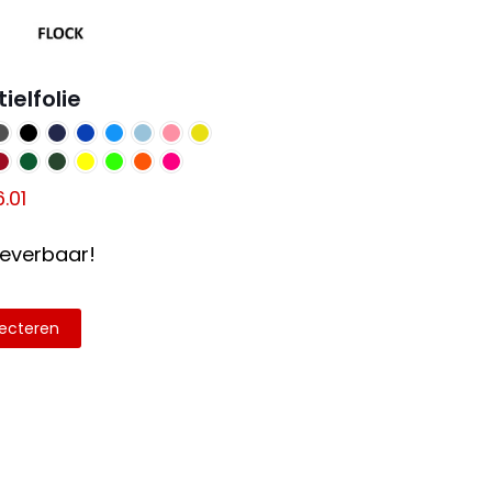
tielfolie
Prijsklasse:
6.01
€2.18
leverbaar!
tot
€16.01
lecteren