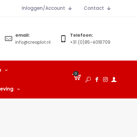
Inloggen/Account
Contact
email:
Telefoon:
info@creaplot.nl
+31 (0)85-4018709
n
0
€
0.00
eving