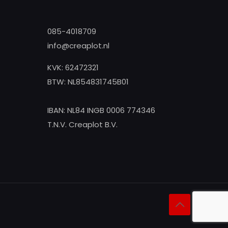
085-4018709
info@creaplot.nl
KVK: 62472321
BTW: NL854831745B01
IBAN: NL84 INGB 0006 774346
T.N.V. Creaplot B.V.