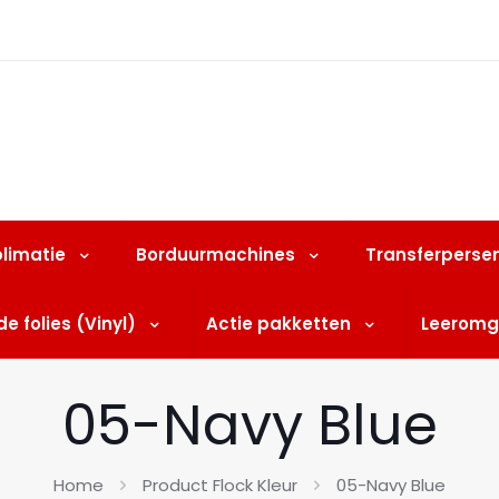
limatie
Borduurmachines
Transferperse
e folies (Vinyl)
Actie pakketten
Leeromg
05-Navy Blue
Home
Product Flock Kleur
05-Navy Blue